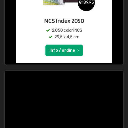
€189,95
NCS Index 2050
2.050 colori NCS
29,5 x 4,5 cm
Info / ordine