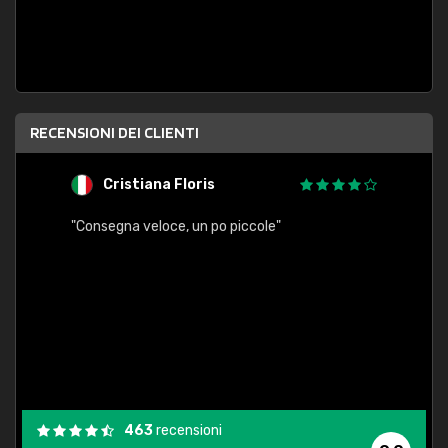
RECENSIONI DEI CLIENTI
Cristiana Floris
M
"Consegna veloce, un po piccole"
"conse
esatt
463
recensioni