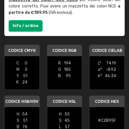
colore corretto. Puoi avere un mazzetta dei colori NCS
a
partire da €189,95
(IVA esclusa).
Info / ordine
CODICE CMYK
CODICE RGB
CODICE CIELAB
C
0
R
194
L*
74.19
M
5
G
185
a*
-8.92
Y
51
B
95
b*
46.34
K
24
CODICE HSB/HSV
CODICE HSL
CODICE HEX
H
54
H
55
S
51
S
45
#C2B95F
B
76
L
57