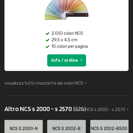
2.050 colori NCS
29,5 x 4,5 cm
10 colori per pagina
Info / ordine
visualizza tutti i mazzetta dei colori NCS
Altro NCS s 2000 - s 2570
(326)
tutto NCS s 2000 - s 2570
NCS S 2000-N
NCS S 2002-B
NCS S 2002-B50G