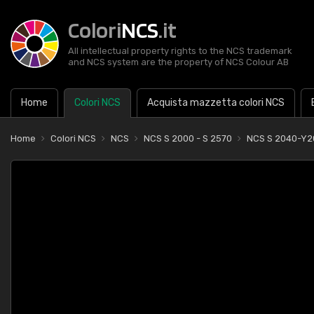
Colori
NCS
.it
All intellectual property rights to the NCS trademark
and NCS system are the property of NCS Colour AB
Home
Colori NCS
Acquista mazzetta colori NCS
Home
Colori NCS
NCS
NCS S 2000 - S 2570
NCS S 2040-Y2