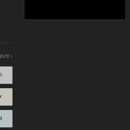
 2570
G
Y
B