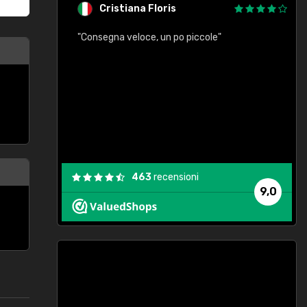
Cristiana Floris
"Consegna veloce, un po piccole"
"
e
463
recensioni
9,0