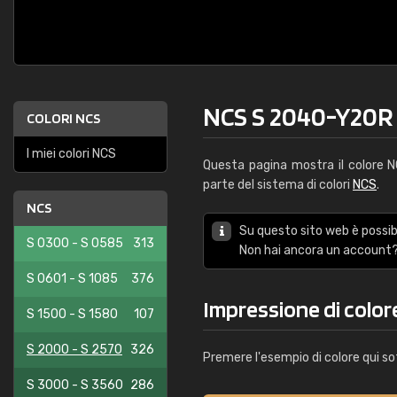
NCS S 2040-Y20R
COLORI NCS
I miei colori NCS
Questa pagina mostra il colore
parte del sistema di colori
NCS
.
NCS
Su questo sito web è possibi
S 0300 - S 0585
313
Non hai ancora un account?
S 0601 - S 1085
376
Impressione di colo
S 1500 - S 1580
107
S 2000 - S 2570
326
Premere l'esempio di colore qui so
S 3000 - S 3560
286