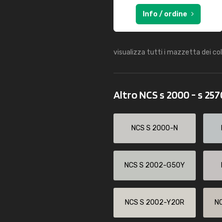
Info / ordine
visualizza tutti i mazzetta dei co
Altro NCS s 2000 - s 25
NCS S 2000-N
NCS S 2002-G50Y
NCS S 2002-Y20R
N