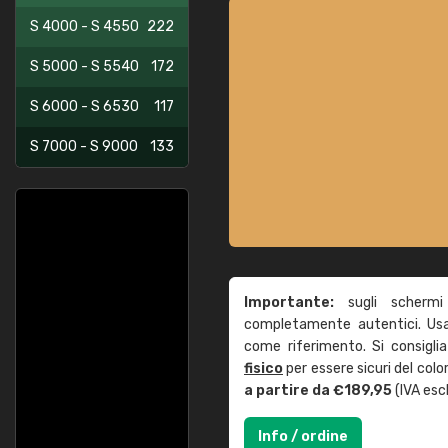
S 4000 - S 4550
222
S 5000 - S 5540
172
S 6000 - S 6530
117
S 7000 - S 9000
133
Importante:
sugli schermi
completamente autentici. Usa 
come riferimento. Si consigli
fisico
per essere sicuri del col
a partire da €189,95
(IVA escl
Info / ordine