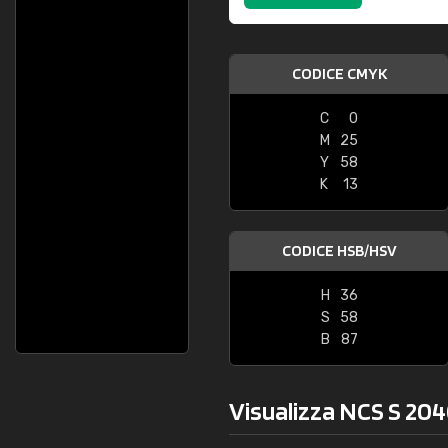
CODICE CMYK
C
0
M
25
Y
58
K
13
CODICE HSB/HSV
H
36
S
58
B
87
Visualizza NCS S 204