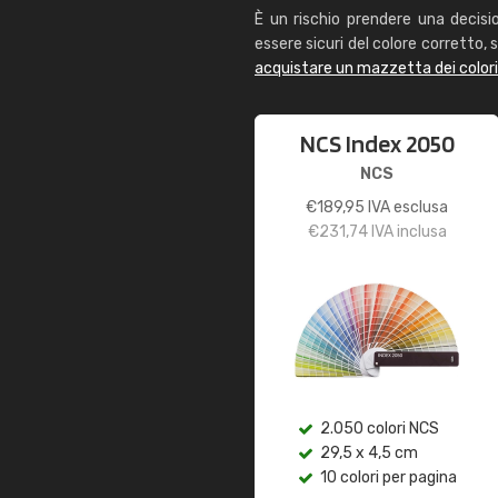
È un rischio prendere una decisi
essere sicuri del colore corretto, s
acquistare un mazzetta dei color
NCS Index 2050
NCS
€
189,95
IVA esclusa
€
231,74
IVA inclusa
2.050 colori NCS
29,5 x 4,5 cm
10 colori per pagina