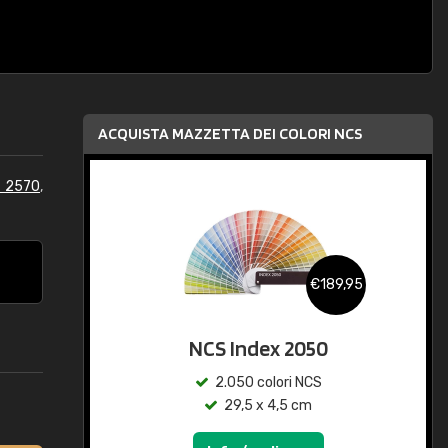
ACQUISTA MAZZETTA DEI COLORI NCS
S 2570
,
€189,95
NCS Index 2050
2.050 colori NCS
29,5 x 4,5 cm