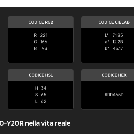
Caterina Maifredi
"buon servizio"
CODICE RGB
CODICE CIELAB
R
221
L*
71.85
G
166
a*
12.28
B
93
b*
45.17
CODICE HSL
CODICE HEX
H
34
S
65
#DDA65D
L
62
0-Y20R nella vita reale