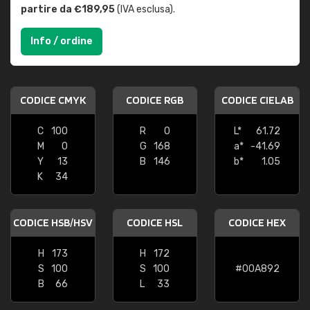
partire da €189,95
(IVA esclusa).
Info / ordine
CODICE CMYK
CODICE RGB
CODICE CIELAB
C
100
R
0
L*
61.72
M
0
G
168
a*
-41.69
Y
13
B
146
b*
1.05
K
34
CODICE HSB/HSV
CODICE HSL
CODICE HEX
H
173
H
172
S
100
S
100
#00A892
B
66
L
33