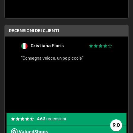
RECENSIONI DEI CLIENTI
Cristiana Floris
M
"Consegna veloce, un po piccole"
"conse
esatt
463
recensioni
9,0