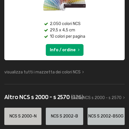
2.050 colori NCS
29,5 x 4,5 cm
10 colori per pagina
Info / ordine
visualizza tutti i mazzetta dei colori NCS
Altro NCS s 2000 - s 2570
(326)
tutto NCS s 2000 - s 2570
NCS S 2000-N
NCS S 2002-B
NCS S 2002-B50G