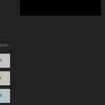
 2570
G
Y
B