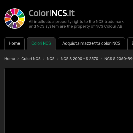
Colori
NCS
.it
All intellectual property rights to the NCS trademark
and NCS system are the property of NCS Colour AB
Home
Colori NCS
Acquista mazzetta colori NCS
Home
Colori NCS
NCS
NCS S 2000 - S 2570
NCS S 2060-B