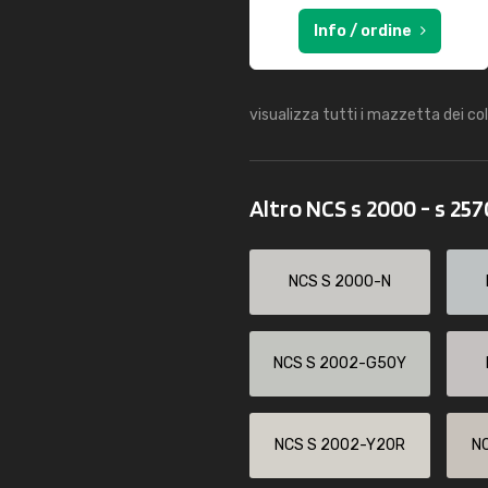
Info / ordine
visualizza tutti i mazzetta dei co
Altro NCS s 2000 - s 25
NCS S 2000-N
NCS S 2002-G50Y
NCS S 2002-Y20R
N