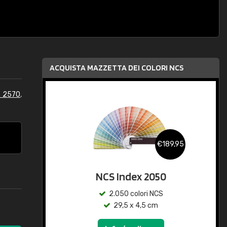
ACQUISTA MAZZETTA DEI COLORI NCS
S 2570
,
€189,95
NCS Index 2050
2.050 colori NCS
29,5 x 4,5 cm