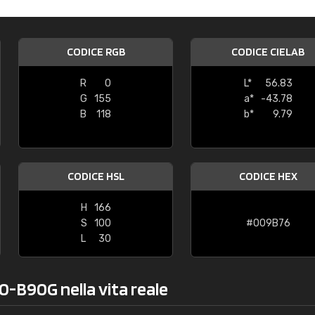
Caterina Maifredi
"buon servizio"
CODICE RGB
CODICE CIELAB
R
0
L*
56.83
G
155
a*
-43.78
B
118
b*
9.79
CODICE HSL
CODICE HEX
H
166
S
100
#009B76
L
30
0-B90G nella vita reale