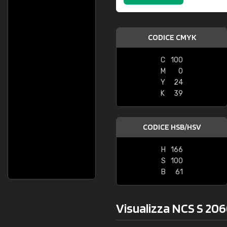
CODICE CMYK
C
100
M
0
Y
24
K
39
CODICE HSB/HSV
H
166
S
100
B
61
Visualizza NCS S 206