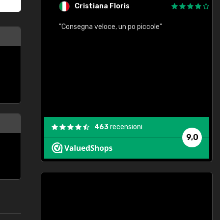
Cristiana Floris
"Consegna veloce, un po piccole"
"
e
463
recensioni
9,0