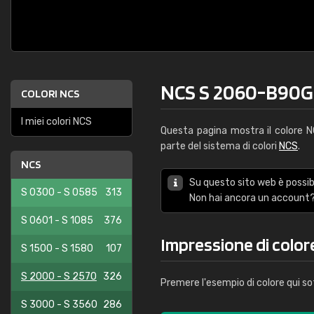
NCS S 2060-B90G
COLORI NCS
I miei colori NCS
Questa pagina mostra il colore 
parte del sistema di colori
NCS
.
NCS
Su questo sito web è possibi
S 0300 - S 0585
313
Non hai ancora un account?
S 0601 - S 1085
376
Impressione di colo
S 1500 - S 1580
107
S 2000 - S 2570
326
Premere l'esempio di colore qui so
S 3000 - S 3560
286