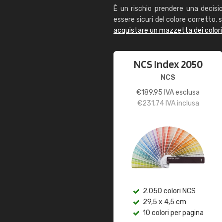
È un rischio prendere una decisi
essere sicuri del colore corretto, s
acquistare un mazzetta dei color
NCS Index 2050
NCS
€
189,95
IVA esclusa
€
231,74
IVA inclusa
2.050 colori NCS
29,5 x 4,5 cm
10 colori per pagina