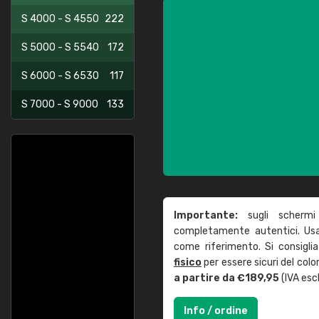
S 4000 - S 4550
222
S 5000 - S 5540
172
S 6000 - S 6530
117
S 7000 - S 9000
133
Importante:
sugli schermi
completamente autentici. Usa 
come riferimento. Si consigli
fisico
per essere sicuri del col
a partire da €189,95
(IVA escl
Info / ordine