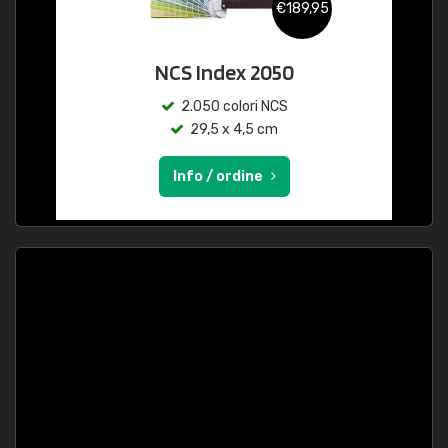
€189,95
NCS Index 2050
2.050 colori NCS
29,5 x 4,5 cm
Info / ordine