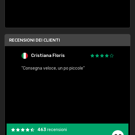
RECENSIONI DEI CLIENTI
Cristiana Floris
M
"Consegna veloce, un po piccole"
"conse
esatt
463
recensioni