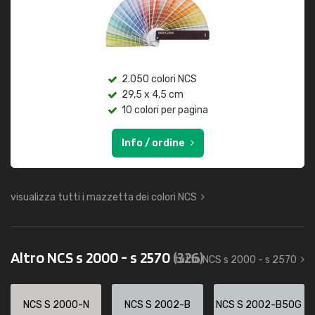
2.050 colori NCS
29,5 x 4,5 cm
10 colori per pagina
Info / ordine
visualizza tutti i mazzetta dei colori NCS
Altro NCS s 2000 - s 2570
(326)
tutto NCS s 2000 - s 2570
NCS S 2000-N
NCS S 2002-B
NCS S 2002-B50G