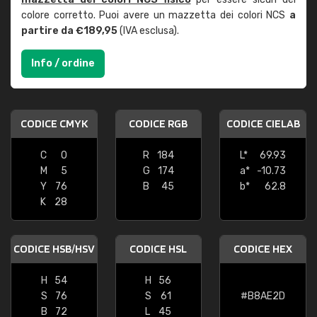
colore corretto. Puoi avere un mazzetta dei colori NCS
a
partire da €189,95
(IVA esclusa).
Info / ordine
CODICE CMYK
CODICE RGB
CODICE CIELAB
C
0
R
184
L*
69.93
M
5
G
174
a*
-10.73
Y
76
B
45
b*
62.8
K
28
CODICE HSB/HSV
CODICE HSL
CODICE HEX
H
54
H
56
S
76
S
61
#B8AE2D
B
72
L
45