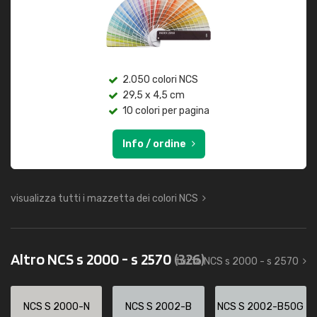
2.050 colori NCS
29,5 x 4,5 cm
10 colori per pagina
Info / ordine
visualizza tutti i mazzetta dei colori NCS
Altro NCS s 2000 - s 2570
(326)
tutto NCS s 2000 - s 2570
NCS S 2000-N
NCS S 2002-B
NCS S 2002-B50G