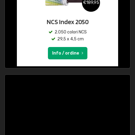
€189,95
NCS Index 2050
2.050 colori NCS
29,5 x 4,5 cm
Info / ordine