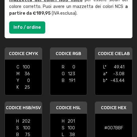
colore corretto. Puoi avere un mazzetta dei colori NCS
a
partire da €189,95
(IVA esclusa).
Info / ordine
CODICE CMYK
CODICE RGB
CODICE CIELAB
C
100
R
0
L*
49.41
M
36
G
123
a*
-3.08
Y
0
B
191
b*
-43.44
K
25
CODICE HSB/HSV
CODICE HSL
CODICE HEX
H
202
H
201
S
100
S
100
#007BBF
B
75
L
38