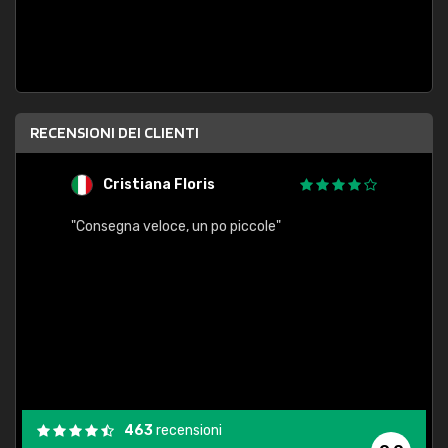
RECENSIONI DEI CLIENTI
Cristiana Floris
M
"Consegna veloce, un po piccole"
"conse
esatt
463
recensioni