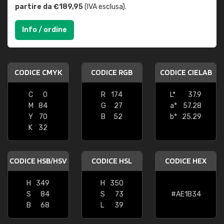
partire da €189,95
(IVA esclusa).
Info / ordine
CODICE CMYK
CODICE RGB
CODICE CIELAB
C
0
R
174
L*
37.9
M
84
G
27
a*
57.28
Y
70
B
52
b*
25.29
K
32
CODICE HSB/HSV
CODICE HSL
CODICE HEX
H
349
H
350
S
84
S
73
#AE1B34
B
68
L
39