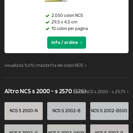
2.050 colori NCS
29,5 x 4,5 cm
10 colori per pagina
Info / ordine
visualizza tutti i mazzetta dei colori NCS
Altro NCS s 2000 - s 2570
(326)
tutto NCS s 2000 - s 2570
NCS S 2000-N
NCS S 2002-B
NCS S 2002-B50G