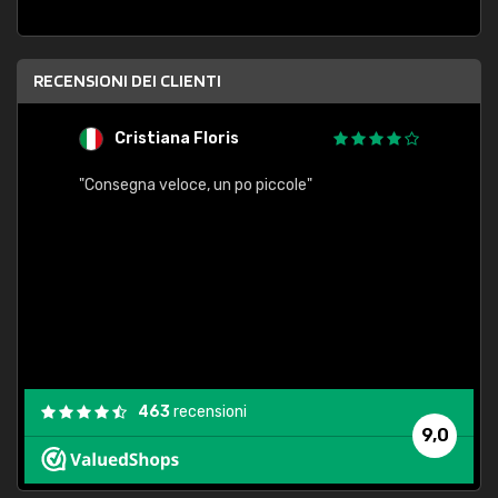
RECENSIONI DEI CLIENTI
Cristiana Floris
M
"Consegna veloce, un po piccole"
"conse
esatt
463
recensioni
9,0