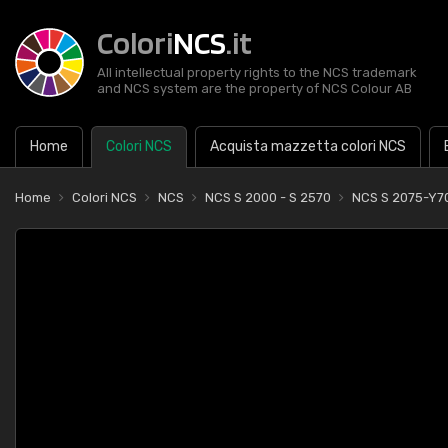
Colori
NCS
.it
All intellectual property rights to the NCS trademark
and NCS system are the property of NCS Colour AB
Home
Colori NCS
Acquista mazzetta colori NCS
Home
Colori NCS
NCS
NCS S 2000 - S 2570
NCS S 2075-Y7