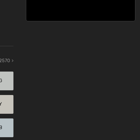
 2570
G
Y
B