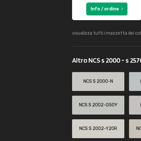
Info / ordine
visualizza tutti i mazzetta dei co
Altro NCS s 2000 - s 25
NCS S 2000-N
NCS S 2002-G50Y
NCS S 2002-Y20R
N