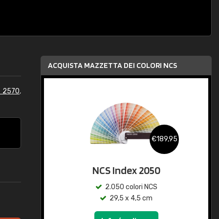
ACQUISTA MAZZETTA DEI COLORI NCS
S 2570
,
€189,95
NCS Index 2050
2.050 colori NCS
29,5 x 4,5 cm