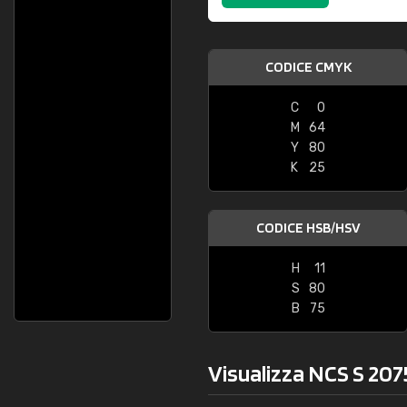
Caterina Maifredi
Cristiana Fl
buon servizio"
"Consegna veloce, 
CODICE CMYK
C
0
M
64
Y
80
K
25
CODICE HSB/HSV
H
11
S
80
B
75
Visualizza NCS S 207