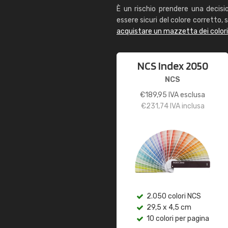
È un rischio prendere una decisi
essere sicuri del colore corretto, s
acquistare un mazzetta dei color
NCS Index 2050
NCS
€
189,95
IVA esclusa
€
231,74
IVA inclusa
2.050 colori NCS
29,5 x 4,5 cm
10 colori per pagina