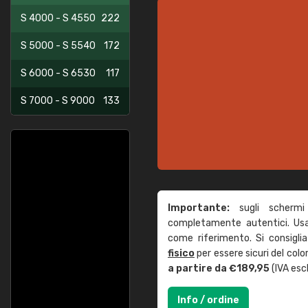
S 4000 - S 4550
222
S 5000 - S 5540
172
S 6000 - S 6530
117
S 7000 - S 9000
133
Importante:
sugli schermi
completamente autentici. Usa 
come riferimento. Si consigli
fisico
per essere sicuri del col
a partire da €189,95
(IVA escl
Info / ordine