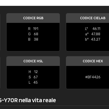
oris
Montosi srl
un po piccole"
"consegna nei tempi e la cartella è
CODICE RGB
CODICE CIELAB
esattamente come descritta nel si
R
191
L*
46.11
G
68
a*
47.88
B
38
b*
43.27
CODICE HSL
CODICE HEX
H
12
S
67
#BF4426
L
45
5-Y70R nella vita reale