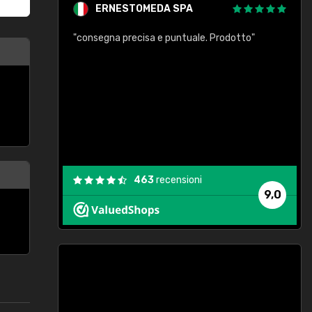
ERNESTOMEDA SPA
"consegna precisa e puntuale. Prodotto"
to"
"
463
recensioni
9,0