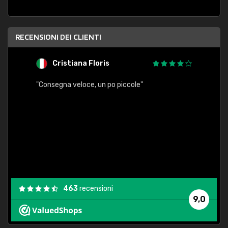
RECENSIONI DEI CLIENTI
Cristiana Floris
M
"Consegna veloce, un po piccole"
"conse
esatt
463
recensioni
9,0