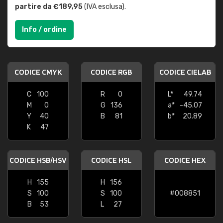
partire da €189,95
(IVA esclusa).
Info / ordine
CODICE CMYK
CODICE RGB
CODICE CIELAB
C
100
R
0
L*
49.74
M
0
G
136
a*
-45.07
Y
40
B
81
b*
20.89
K
47
CODICE HSB/HSV
CODICE HSL
CODICE HEX
H
155
H
156
S
100
S
100
#008851
B
53
L
27