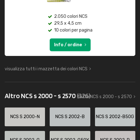
2.050 colori NCS
29,5 x 4,5 cm
10 colori per pagina
Info / ordine
visualizza tutti i mazzetta dei colori NCS
Altro NCS s 2000 - s 2570
(326)
tutto NCS s 2000 - s 2570
NCS S 2000-N
NCS S 2002-B
NCS S 2002-B50G