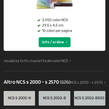
2.050 colori NCS
29,5 x 4,5 cm
10 colori per pagina
Info / ordine
visualizza tutti i mazzetta dei colori NCS
Altro NCS s 2000 - s 2570
(326)
tutto NCS s 2000 - s 2570
NCS S 2000-N
NCS S 2002-B
NCS S 2002-B50G