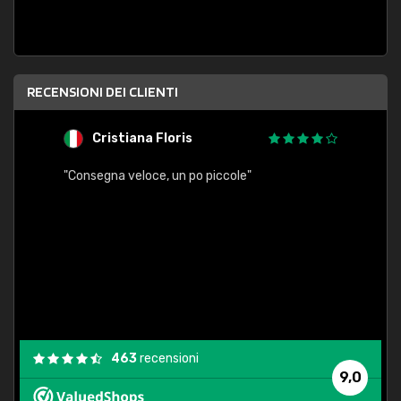
RECENSIONI DEI CLIENTI
Cristiana Floris
M
"Consegna veloce, un po piccole"
"conse
esatt
463
recensioni
9,0