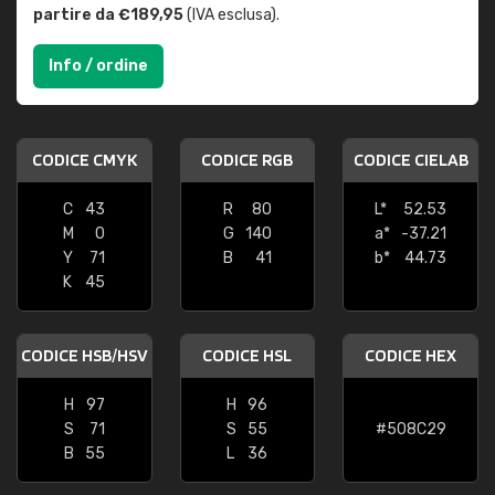
partire da €189,95
(IVA esclusa).
Info / ordine
CODICE CMYK
CODICE RGB
CODICE CIELAB
C
43
R
80
L*
52.53
M
0
G
140
a*
-37.21
Y
71
B
41
b*
44.73
K
45
CODICE HSB/HSV
CODICE HSL
CODICE HEX
H
97
H
96
S
71
S
55
#508C29
B
55
L
36