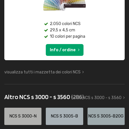
2.050 colori NCS
29,5 x 4,5 cm
10 colori per pagina
Info / ordine
visualizza tutti i mazzetta dei colori NCS
Altro NCS s 3000 - s 3560
(286)
tutto NCS s 3000 - s 3560
NCS S 3000-N
NCS S 3005-B
NCS S 3005-B20G