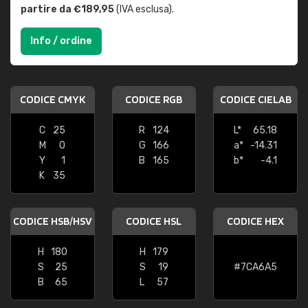
partire da €189,95
(IVA esclusa).
Info / ordine
CODICE CMYK
CODICE RGB
CODICE CIELAB
C
25
R
124
L*
65.18
M
0
G
166
a*
-14.31
Y
1
B
165
b*
-4.1
K
35
CODICE HSB/HSV
CODICE HSL
CODICE HEX
H
180
H
179
S
25
S
19
#7CA6A5
B
65
L
57