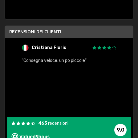
RECENSIONI DEI CLIENTI
Cristiana Floris
M
"Consegna veloce, un po piccole"
"conse
esatt
463
recensioni
9,0