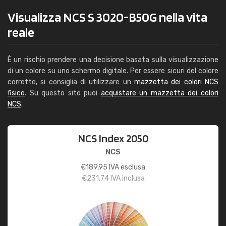
Visualizza NCS S 3020-B50G nella vita
reale
È un rischio prendere una decisione basata sulla visualizzazione
di un colore su uno schermo digitale. Per essere sicuri del colore
corretto, si consiglia di utilizzare un
mazzetta dei colori NCS
fisico
. Su questo sito puoi
acquistare un mazzetta dei colori
NCS
.
NCS Index 2050
NCS
€
189,95
IVA esclusa
€
231,74
IVA inclusa