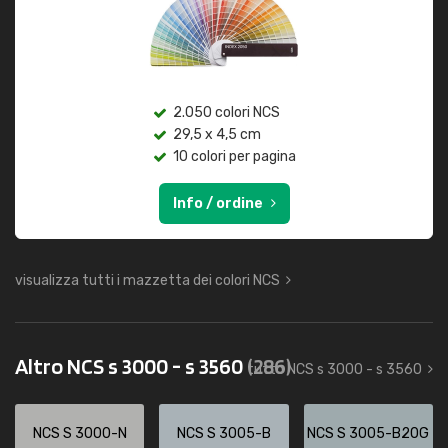
2.050 colori NCS
29,5 x 4,5 cm
10 colori per pagina
Info / ordine
visualizza tutti i mazzetta dei colori NCS
Altro NCS s 3000 - s 3560
(286)
tutto NCS s 3000 - s 3560
NCS S 3000-N
NCS S 3005-B
NCS S 3005-B20G