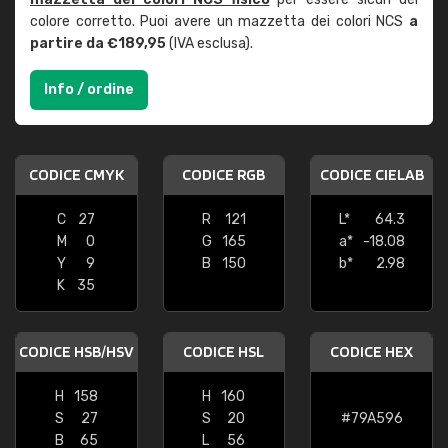
colore corretto. Puoi avere un mazzetta dei colori NCS
a
partire da €189,95
(IVA esclusa).
Info / ordine
CODICE CMYK
CODICE RGB
CODICE CIELAB
C
27
R
121
L*
64.3
M
0
G
165
a*
-18.08
Y
9
B
150
b*
2.98
K
35
CODICE HSB/HSV
CODICE HSL
CODICE HEX
H
158
H
160
S
27
S
20
#79A596
B
65
L
56