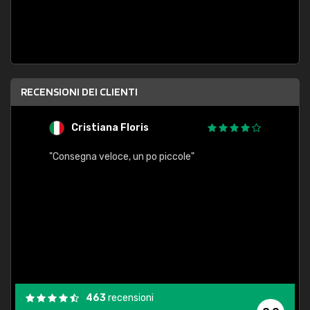
RECENSIONI DEI CLIENTI
Cristiana Floris
M
"Consegna veloce, un po piccole"
"conse
esatt
463
recensioni