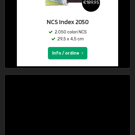
€189,95
NCS Index 2050
2.050 colori NCS
29,5 x 4,5 cm
Info / ordine