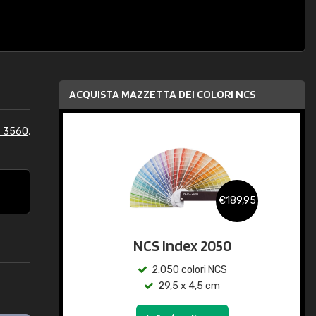
ACQUISTA MAZZETTA DEI COLORI NCS
S 3560
,
€189,95
NCS Index 2050
2.050 colori NCS
29,5 x 4,5 cm