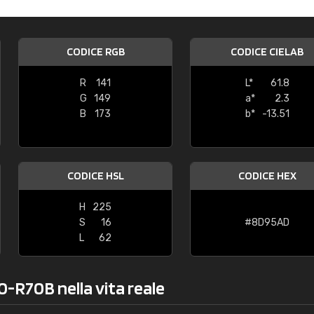
Caterina Maifredi
"buon servizio"
CODICE RGB
CODICE CIELAB
R
141
L*
61.8
G
149
a*
2.3
B
173
b*
-13.51
CODICE HSL
CODICE HEX
H
225
S
16
#8D95AD
L
62
0-R70B nella vita reale