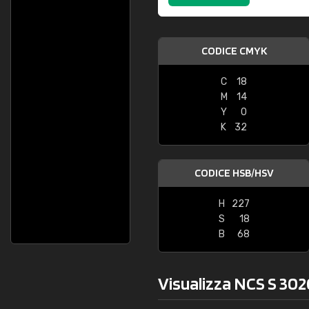
CODICE CMYK
C
18
M
14
Y
0
K
32
CODICE HSB/HSV
H
227
S
18
B
68
Visualizza NCS S 302