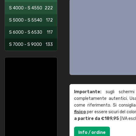
S 4000 - S 4550
222
S 5000 - S 5540
172
S 6000 - S 6530
117
S 7000 - S 9000
133
Importante:
sugli schermi
completamente autentici. Usa 
come riferimento. Si consigli
fisico
per essere sicuri del col
a partire da €189,95
(IVA escl
Info / ordine