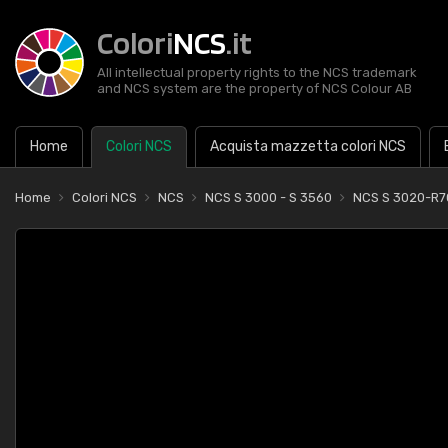
Colori
NCS
.it
All intellectual property rights to the NCS trademark
and NCS system are the property of NCS Colour AB
Home
Colori NCS
Acquista mazzetta colori NCS
Home
Colori NCS
NCS
NCS S 3000 - S 3560
NCS S 3020-R7