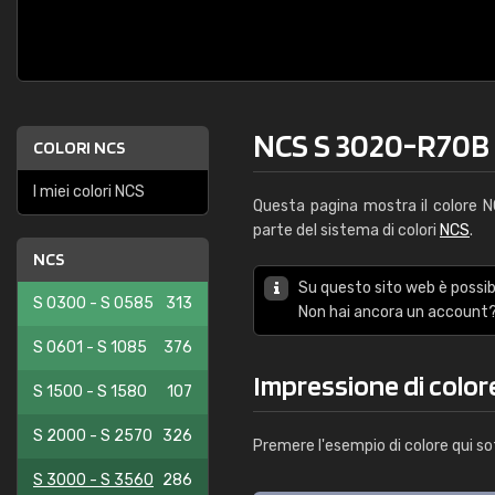
NCS S 3020-R70B
COLORI NCS
I miei colori NCS
Questa pagina mostra il colore 
parte del sistema di colori
NCS
.
NCS
Su questo sito web è possibi
S 0300 - S 0585
313
Non hai ancora un account?
S 0601 - S 1085
376
Impressione di colo
S 1500 - S 1580
107
S 2000 - S 2570
326
Premere l'esempio di colore qui so
S 3000 - S 3560
286