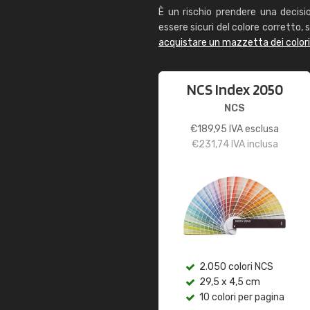
È un rischio prendere una decisi
essere sicuri del colore corretto, s
acquistare un mazzetta dei color
NCS Index 2050
NCS
€
189,95
IVA esclusa
€
231,74
IVA inclusa
2.050 colori NCS
29,5 x 4,5 cm
10 colori per pagina