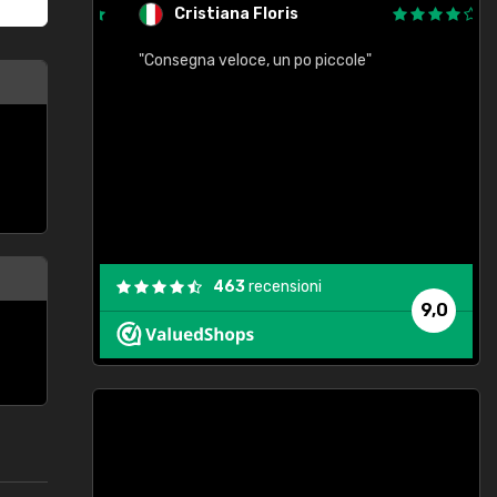
Cristiana Floris
"Consegna veloce, un po piccole"
"
e
463
recensioni
9,0