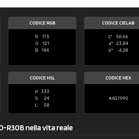
Caterina Maifredi
"buon servizio"
CODICE RGB
CODICE CIELAB
R
173
L*
56.66
G
121
a*
23.84
B
144
b*
-4.28
CODICE HSL
CODICE HEX
H
333
S
24
#AD7990
L
58
0-R30B nella vita reale