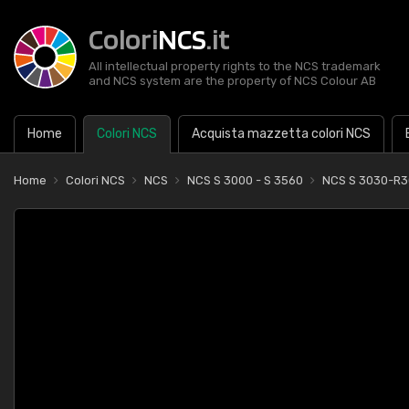
Colori
NCS
.it
All intellectual property rights to the NCS trademark
and NCS system are the property of NCS Colour AB
Home
Colori NCS
Acquista mazzetta colori NCS
Home
Colori NCS
NCS
NCS S 3000 - S 3560
NCS S 3030-R