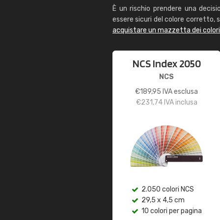
È un rischio prendere una decisi
essere sicuri del colore corretto, s
acquistare un mazzetta dei color
NCS Index 2050
NCS
€
189,95
IVA esclusa
€
231,74
IVA inclusa
2.050 colori NCS
29,5 x 4,5 cm
10 colori per pagina