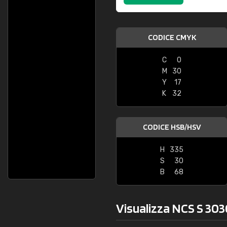
CODICE CMYK
C
0
M
30
Y
17
K
32
CODICE HSB/HSV
H
335
S
30
B
68
Visualizza NCS S 303