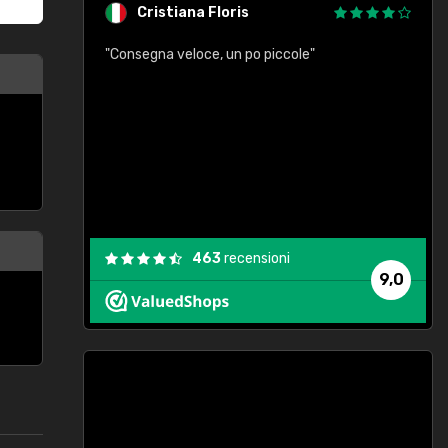
Cristiana Floris
"Consegna veloce, un po piccole"
"
e
463
recensioni
9,0