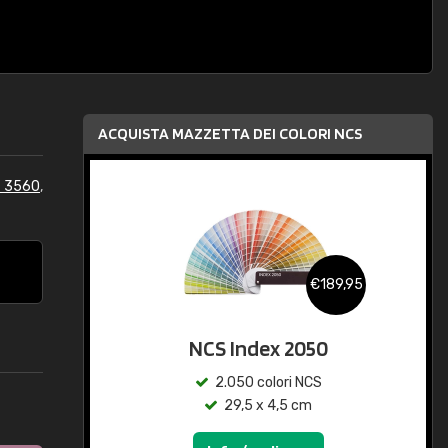
ACQUISTA MAZZETTA DEI COLORI NCS
S 3560
,
€189,95
NCS Index 2050
2.050 colori NCS
29,5 x 4,5 cm