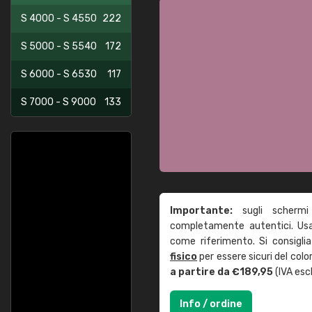
S 4000 - S 4550
222
S 5000 - S 5540
172
S 6000 - S 6530
117
S 7000 - S 9000
133
Importante:
sugli schermi
completamente autentici. Usa 
come riferimento. Si consigli
fisico
per essere sicuri del col
a partire da €189,95
(IVA escl
Info / ordine