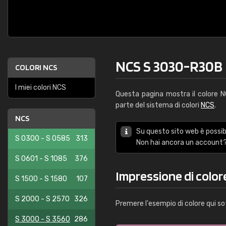
NCS S 3030-R30B
COLORI NCS
I miei colori NCS
Questa pagina mostra il colore 
parte del sistema di colori
NCS
.
NCS
Su questo sito web è possibi
S 0300 - S 0585
313
Non hai ancora un account?
S 0601 - S 1085
376
Impressione di colo
S 1500 - S 1580
107
S 2000 - S 2570
326
Premere l'esempio di colore qui so
S 3000 - S 3560
286