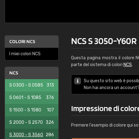
NCS S 3050-Y60R
COLORI NCS
I miei colori NCS
Questa pagina mostra il colore
parte del sistema di colori
NCS
.
NCS
Su questo sito web è possibi
S 0300 - S 0585
313
Non hai ancora un account?
S 0601 - S 1085
376
Impressione di colo
S 1500 - S 1580
107
S 2000 - S 2570
326
Premere l'esempio di colore qui so
S 3000 - S 3560
286