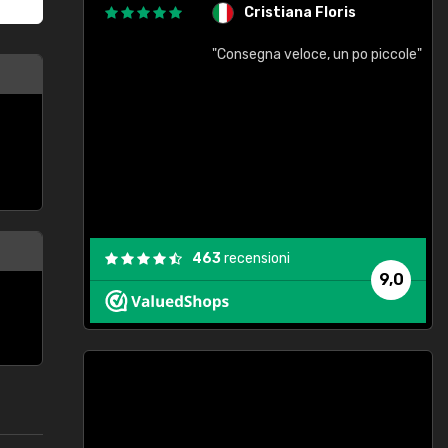
Cristiana Floris
"Consegna veloce, un po piccole"
"
e
463
recensioni
9,0