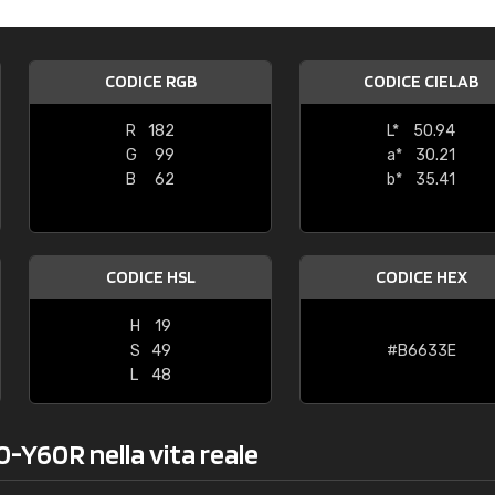
Caterina Maifredi
"buon servizio"
CODICE RGB
CODICE CIELAB
R
182
L*
50.94
G
99
a*
30.21
B
62
b*
35.41
CODICE HSL
CODICE HEX
H
19
S
49
#B6633E
L
48
0-Y60R nella vita reale