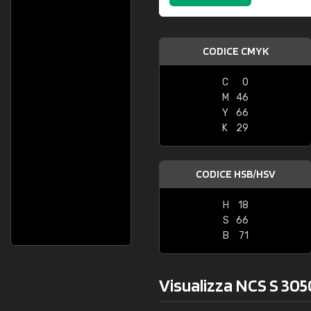
CODICE CMYK
C
0
M
46
Y
66
K
29
CODICE HSB/HSV
H
18
S
66
B
71
Visualizza NCS S 305