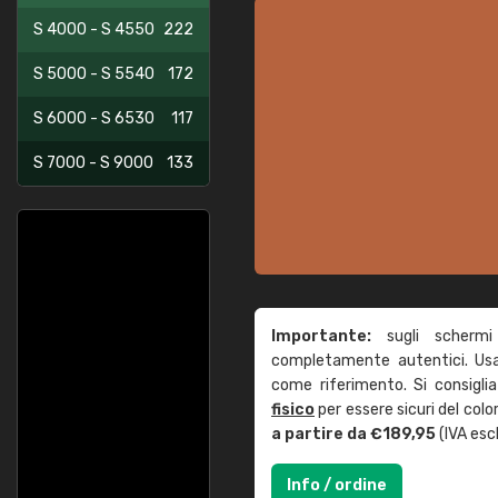
S 4000 - S 4550
222
S 5000 - S 5540
172
S 6000 - S 6530
117
S 7000 - S 9000
133
Importante:
sugli schermi
completamente autentici. Usa 
come riferimento. Si consigli
fisico
per essere sicuri del col
a partire da €189,95
(IVA escl
Info / ordine