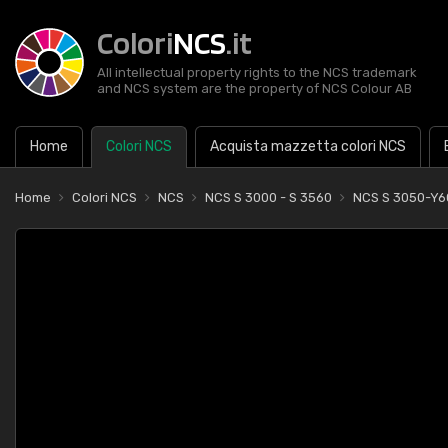
Colori
NCS
.it
All intellectual property rights to the NCS trademark
and NCS system are the property of NCS Colour AB
Home
Colori NCS
Acquista mazzetta colori NCS
Home
Colori NCS
NCS
NCS S 3000 - S 3560
NCS S 3050-Y6