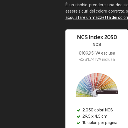
È un rischio prendere una decisi
essere sicuri del colore corretto, s
acquistare un mazzetta dei color
NCS Index 2050
NCS
€
189,95
IVA esclusa
€
231,74
IVA inclusa
2.050 colori NCS
29,5 x 4,5 cm
10 colori per pagina