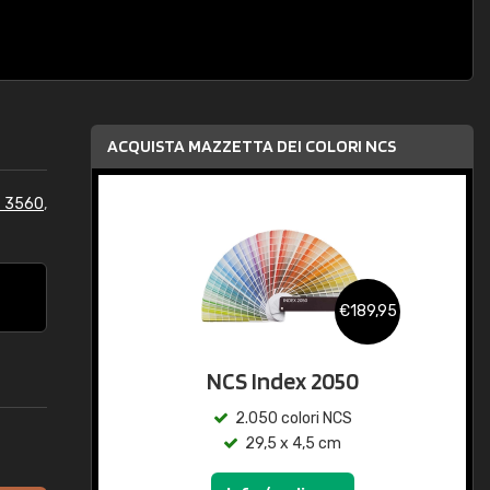
ACQUISTA MAZZETTA DEI COLORI NCS
S 3560
,
€189,95
NCS Index 2050
2.050 colori NCS
29,5 x 4,5 cm