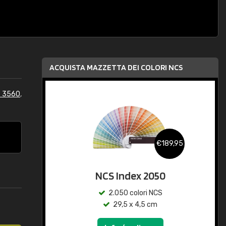
ACQUISTA MAZZETTA DEI COLORI NCS
S 3560
,
€189,95
NCS Index 2050
2.050 colori NCS
29,5 x 4,5 cm