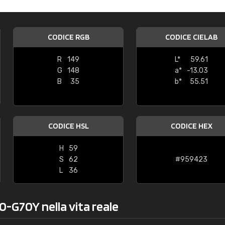
Caterina Maifredi
"buon servizio"
CODICE RGB
CODICE CIELAB
R
149
L*
59.61
G
148
a*
-13.03
B
35
b*
55.51
CODICE HSL
CODICE HEX
H
59
S
62
#959423
L
36
0-G70Y nella vita reale