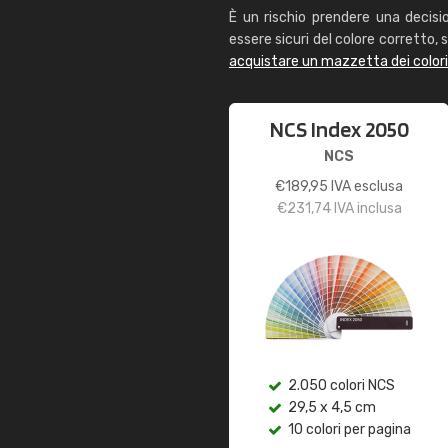
È un rischio prendere una decisi
essere sicuri del colore corretto, s
acquistare un mazzetta dei color
NCS Index 2050
NCS
€
189,95
IVA esclusa
€
231,74
IVA inclusa
2.050 colori NCS
29,5 x 4,5 cm
10 colori per pagina