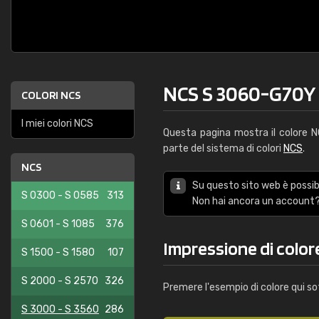
NCS S 3060-G70Y
COLORI NCS
I miei colori NCS
Questa pagina mostra il colore 
parte del sistema di colori
NCS
.
NCS
Su questo sito web è possibi
S 0300 - S 0585
313
Non hai ancora un account?
S 0601 - S 1085
376
Impressione di colo
S 1500 - S 1580
107
S 2000 - S 2570
326
Premere l'esempio di colore qui so
S 3000 - S 3560
286