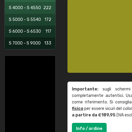
S 4000 - S 4550
222
S 5000 - S 5540
172
S 6000 - S 6530
117
S 7000 - S 9000
133
Importante:
sugli schermi
completamente autentici. Usa 
come riferimento. Si consigli
fisico
per essere sicuri del col
a partire da €189,95
(IVA escl
Info / ordine