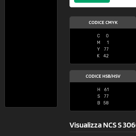
CODICE CMYK
C
0
M
1
Y
77
K
42
CODICE HSB/HSV
H
61
S
77
B
58
Visualizza NCS S 306