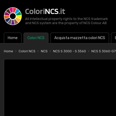
Colori
NCS
.it
All intellectual property rights to the NCS trademark
and NCS system are the property of NCS Colour AB
Home
Colori NCS
Acquista mazzetta colori NCS
Home
Colori NCS
NCS
NCS S 3000 - S 3560
NCS S 3060-G