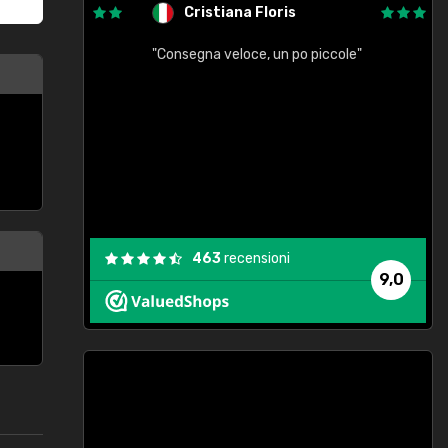
Cristiana Floris
"Consegna veloce, un po piccole"
"
e
463
recensioni
9,0