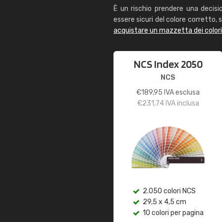
È un rischio prendere una decisi
essere sicuri del colore corretto, s
acquistare un mazzetta dei color
NCS Index 2050
NCS
€
189,95
IVA esclusa
€
231,74
IVA inclusa
2.050 colori NCS
29,5 x 4,5 cm
10 colori per pagina