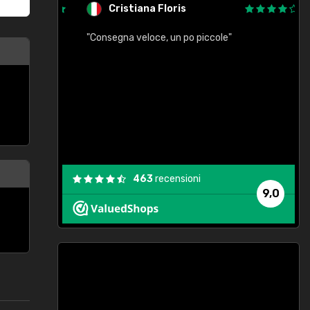
Cristiana Floris
"Consegna veloce, un po piccole"
"
e
463
recensioni
9,0