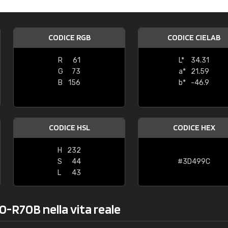
Caterina Maifredi
"buon servizio"
CODICE RGB
CODICE CIELAB
R
61
L*
34.31
G
73
a*
21.59
B
156
b*
-46.9
CODICE HSL
CODICE HEX
H
232
S
44
#3D499C
L
43
0-R70B nella vita reale