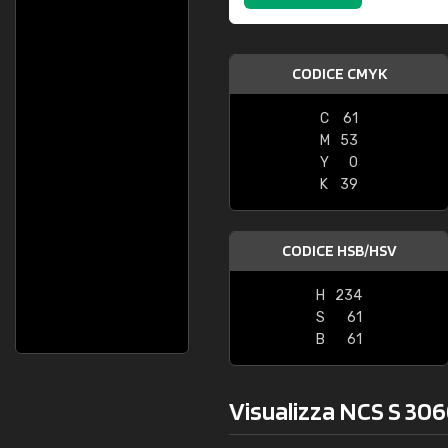
CODICE CMYK
C
61
M
53
Y
0
K
39
CODICE HSB/HSV
H
234
S
61
B
61
Visualizza NCS S 306