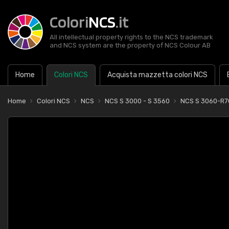
Colori
NCS
.it
All intellectual property rights to the NCS trademark
and NCS system are the property of NCS Colour AB
Home
Colori NCS
Acquista mazzetta colori NCS
Home
Colori NCS
NCS
NCS S 3000 - S 3560
NCS S 3060-R7