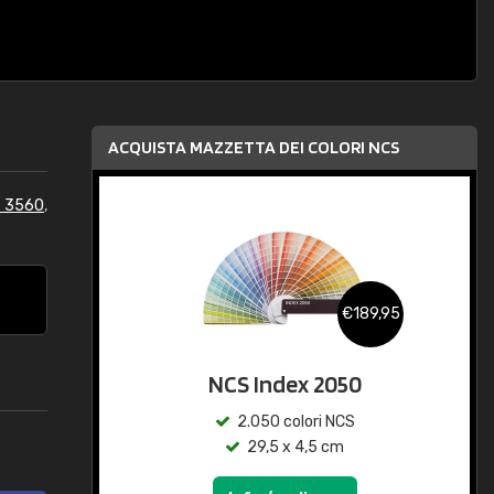
ACQUISTA MAZZETTA DEI COLORI NCS
S 3560
,
€189,95
NCS Index 2050
2.050 colori NCS
29,5 x 4,5 cm