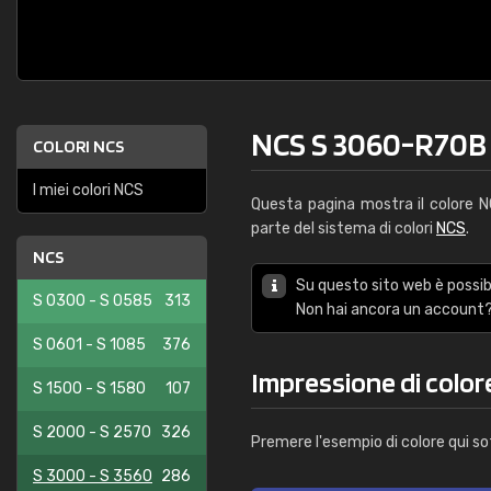
NCS S 3060-R70B
COLORI NCS
I miei colori NCS
Questa pagina mostra il colore 
parte del sistema di colori
NCS
.
NCS
Su questo sito web è possibi
S 0300 - S 0585
313
Non hai ancora un account?
S 0601 - S 1085
376
Impressione di colo
S 1500 - S 1580
107
S 2000 - S 2570
326
Premere l'esempio di colore qui so
S 3000 - S 3560
286