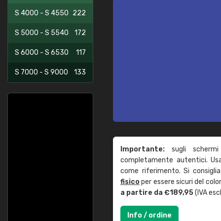
S 4000 - S 4550
222
S 5000 - S 5540
172
S 6000 - S 6530
117
S 7000 - S 9000
133
Importante:
sugli schermi
completamente autentici. Usa 
come riferimento. Si consigli
fisico
per essere sicuri del col
a partire da €189,95
(IVA escl
Info / ordine