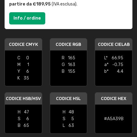
partire da €189,95
(IVA esclusa).
Info / ordine
CODICE CMYK
CODICE RGB
CODICE CIELAB
C
0
R
165
L*
66.95
M
1
G
163
a*
-0.75
Y
6
B
155
b*
4.4
K
35
CODICE HSB/HSV
CODICE HSL
CODICE HEX
H
47
H
48
S
6
S
5
#A5A39B
B
65
L
63