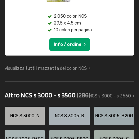
2.050 colori NCS
29,5 x 4,5 cm
10 colori per pagina
Info / ordine
visualizza tutti i mazzetta dei colori NCS
Altro NCS s 3000 - s 3560
(286)
tutto NCS s 3000 - s 3560
NCS S 3000-N
NCS S 3005-B
NCS S 3005-B20G