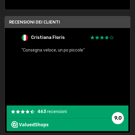
RECENSIONI DEI CLIENTI
Cristiana Floris
M
"Consegna veloce, un po piccole"
"conse
esatt
463
recensioni
9,0