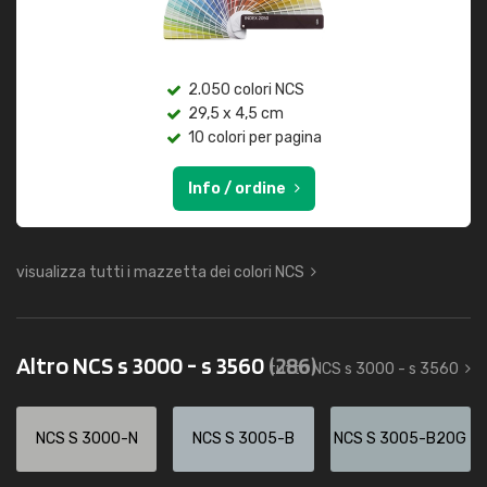
2.050 colori NCS
29,5 x 4,5 cm
10 colori per pagina
Info / ordine
visualizza tutti i mazzetta dei colori NCS
Altro NCS s 3000 - s 3560
(286)
tutto NCS s 3000 - s 3560
NCS S 3000-N
NCS S 3005-B
NCS S 3005-B20G