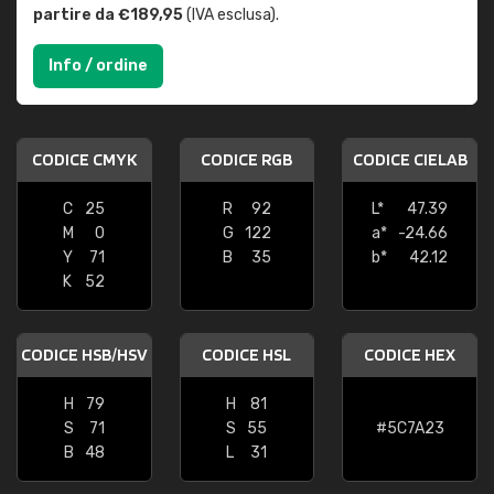
partire da €189,95
(IVA esclusa).
Info / ordine
CODICE CMYK
CODICE RGB
CODICE CIELAB
C
25
R
92
L*
47.39
M
0
G
122
a*
-24.66
Y
71
B
35
b*
42.12
K
52
CODICE HSB/HSV
CODICE HSL
CODICE HEX
H
79
H
81
S
71
S
55
#5C7A23
B
48
L
31