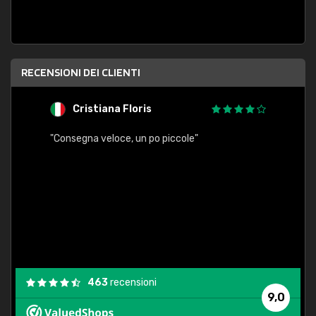
RECENSIONI DEI CLIENTI
Cristiana Floris
M
"Consegna veloce, un po piccole"
"conse
esatt
463
recensioni
9,0