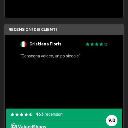
RECENSIONI DEI CLIENTI
Cristiana Floris
M
"Consegna veloce, un po piccole"
"conse
esatt
463
recensioni
9,0