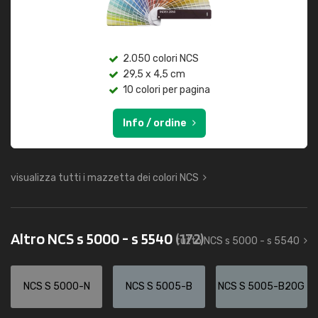
2.050 colori NCS
29,5 x 4,5 cm
10 colori per pagina
Info / ordine
visualizza tutti i mazzetta dei colori NCS
Altro NCS s 5000 - s 5540
(172)
tutto NCS s 5000 - s 5540
NCS S 5000-N
NCS S 5005-B
NCS S 5005-B20G