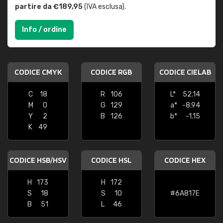
partire da €189,95
(IVA esclusa).
Info / ordine
CODICE CMYK
CODICE RGB
CODICE CIELAB
C
18
R
106
L*
52.14
M
0
G
129
a*
-8.94
Y
2
B
126
b*
-1.15
K
49
CODICE HSB/HSV
CODICE HSL
CODICE HEX
H
173
H
172
S
18
S
10
#6A817E
B
51
L
46