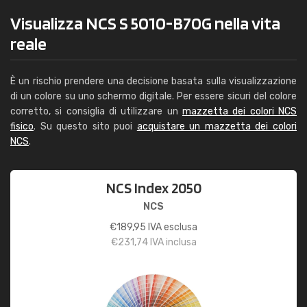
Visualizza NCS S 5010-B70G nella vita
reale
È un rischio prendere una decisione basata sulla visualizzazione
di un colore su uno schermo digitale. Per essere sicuri del colore
corretto, si consiglia di utilizzare un
mazzetta dei colori NCS
fisico
. Su questo sito puoi
acquistare un mazzetta dei colori
NCS
.
NCS Index 2050
NCS
€
189,95
IVA esclusa
€
231,74
IVA inclusa