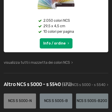
2.050 colori NCS
29,5 x 4,5 cm
10 colori per pagina
Info / ordine
visualizza tutti i mazzetta dei colori NCS
Altro NCS s 5000 - s 5540
(172)
tutto NCS s 5000 - s 5540
NCS S 5000-N
NCS S 5005-B
NCS S 5005-B20G