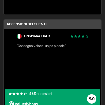
RECENSIONI DEI CLIENTI
Cristiana Floris
M
"Consegna veloce, un po piccole"
"conse
esatt
463
recensioni
9,0