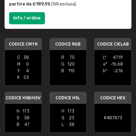
partire da €189,95
(IVA esclusa).
Info / ordine
CODICE CMYK
CODICE RGB
CODICE CIELAB
C
38
R
75
L*
47.19
M
0
G
120
a*
-16.68
Y
4
B
115
b*
-2.16
K
53
CODICE HSB/HSV
CODICE HSL
CODICE HEX
H
173
H
173
S
38
S
23
#4B7873
B
47
L
38