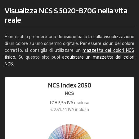
Visualizza NCS S 5020-B70G nella vita
reale
È un rischio prendere una decisione basata sulla visualizzazione
di un colore su uno schermo digitale. Per essere sicuri del colore
corretto, si consiglia di utilizzare un
mazzetta dei colori NCS
fisico
. Su questo sito puoi
acquistare un mazzetta dei colori
NCS
.
NCS Index 2050
NCS
€
189,95
IVA esclusa
€
231,74
IVA inclusa