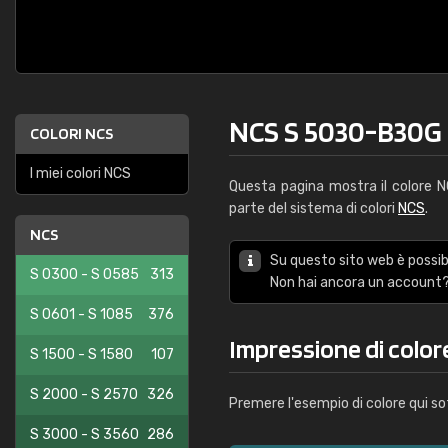
NCS S 5030-B30G
COLORI NCS
I miei colori NCS
Questa pagina mostra il colore 
parte del sistema di colori
NCS
.
NCS
Su questo sito web è possibi
S 0300 - S 0585
313
Non hai ancora un account?
S 0601 - S 1085
376
Impressione di colo
S 1500 - S 1580
107
S 2000 - S 2570
326
Premere l'esempio di colore qui so
S 3000 - S 3560
286