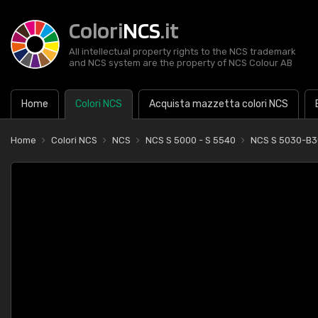
Colori
NCS
.it
All intellectual property rights to the NCS trademark
and NCS system are the property of NCS Colour AB
Home
Colori NCS
Acquista mazzetta colori NCS
Home
Colori NCS
NCS
NCS S 5000 - S 5540
NCS S 5030-B