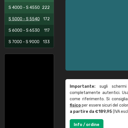
S 4000 - S 4550
222
S 5000 - S 5540
172
S 6000 - S 6530
117
S 7000 - S 9000
133
Importante:
sugli schermi
completamente autentici. Usa 
come riferimento. Si consigli
fisico
per essere sicuri del col
a partire da €189,95
(IVA escl
Info / ordine