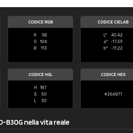
oris
Montosi srl
un po piccole"
"consegna nei tempi e la cartella è
CODICE RGB
CODICE CIELAB
esattamente come descritta nel si
R
38
L*
40.42
G
104
a*
-17.59
B
113
b*
-11.22
CODICE HSL
CODICE HEX
H
187
S
50
#266871
L
30
0-B30G nella vita reale