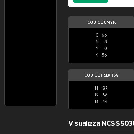
Caterina Maifredi
Cristiana Fl
buon servizio"
"Consegna veloce, 
CODICE CMYK
C
66
M
8
Y
0
K
56
CODICE HSB/HSV
H
187
S
66
B
44
Visualizza NCS S 503