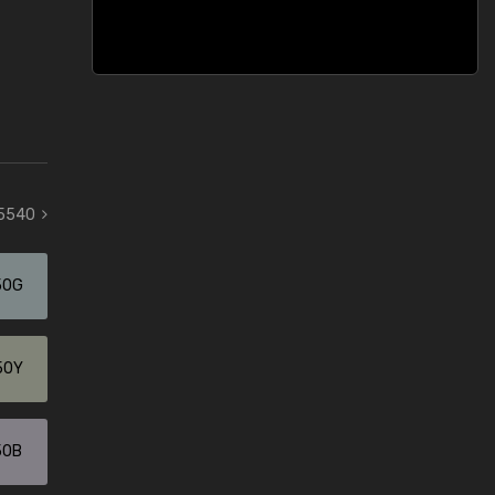
 5540
50G
50Y
50B