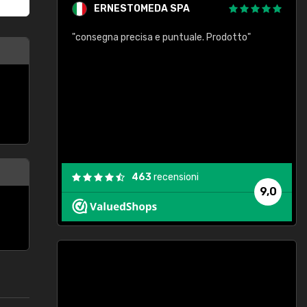
ERNESTOMEDA SPA
"consegna precisa e puntuale. Prodotto"
to"
"
463
recensioni
9,0