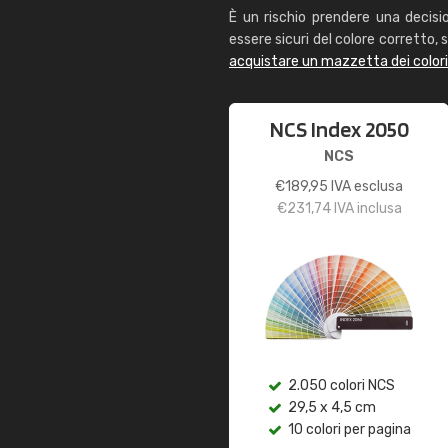
È un rischio prendere una decisi
essere sicuri del colore corretto, s
acquistare un mazzetta dei color
NCS Index 2050
NCS
€
189,95
IVA esclusa
€
231,74
IVA inclusa
2.050 colori NCS
29,5 x 4,5 cm
10 colori per pagina