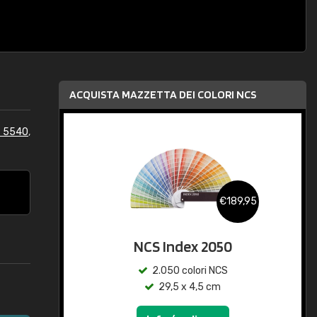
ACQUISTA MAZZETTA DEI COLORI NCS
S 5540
,
€189,95
NCS Index 2050
2.050 colori NCS
29,5 x 4,5 cm