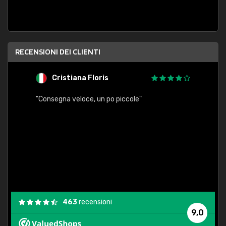
RECENSIONI DEI CLIENTI
Cristiana Floris
M
"Consegna veloce, un po piccole"
"conse
esatt
463
recensioni
9,0