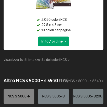
2.050 colori NCS
29,5 x 4,5 cm
10 colori per pagina
Info / ordine
visualizza tutti i mazzetta dei colori NCS
Altro NCS s 5000 - s 5540
(172)
tutto NCS s 5000 - s 5540
NCS S 5000-N
NCS S 5005-B
NCS S 5005-B20G