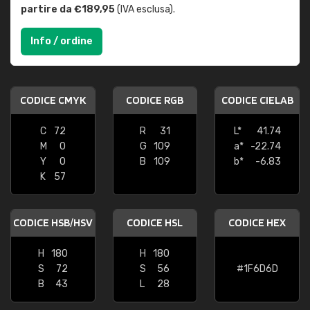
partire da €189,95
(IVA esclusa).
Info / ordine
CODICE CMYK
CODICE RGB
CODICE CIELAB
C
72
R
31
L*
41.74
M
0
G
109
a*
-22.74
Y
0
B
109
b*
-6.83
K
57
CODICE HSB/HSV
CODICE HSL
CODICE HEX
H
180
H
180
S
72
S
56
#1F6D6D
B
43
L
28