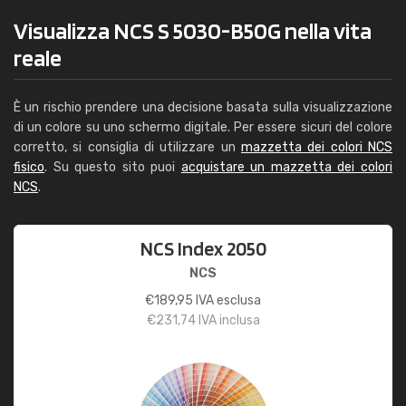
Visualizza NCS S 5030-B50G nella vita
reale
È un rischio prendere una decisione basata sulla visualizzazione
di un colore su uno schermo digitale. Per essere sicuri del colore
corretto, si consiglia di utilizzare un
mazzetta dei colori NCS
fisico
. Su questo sito puoi
acquistare un mazzetta dei colori
NCS
.
NCS Index 2050
NCS
€
189,95
IVA esclusa
€
231,74
IVA inclusa