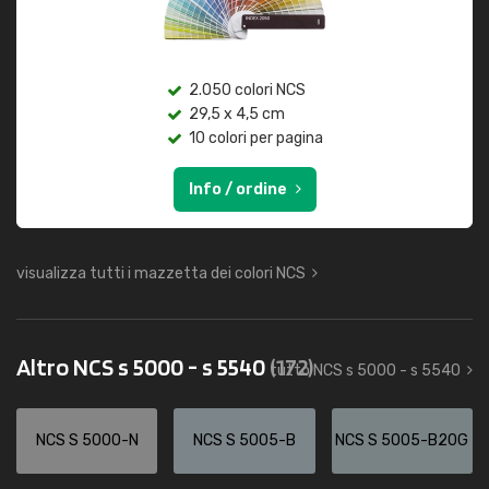
2.050 colori NCS
29,5 x 4,5 cm
10 colori per pagina
Info / ordine
visualizza tutti i mazzetta dei colori NCS
Altro NCS s 5000 - s 5540
(172)
tutto NCS s 5000 - s 5540
NCS S 5000-N
NCS S 5005-B
NCS S 5005-B20G