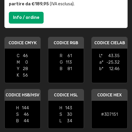
partire da €189,95
(IVA esclusa).
Info / ordine
CODICE CMYK
CODICE RGB
CODICE CIELAB
C
46
R
61
L*
43.35
M
0
G
113
a*
-25.32
Y
28
B
81
b*
12.46
K
56
CODICE HSB/HSV
CODICE HSL
CODICE HEX
H
144
H
143
S
46
S
30
#3D7151
B
44
L
34