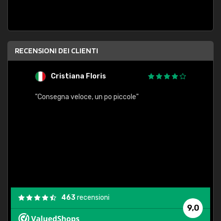
RECENSIONI DEI CLIENTI
Cristiana Floris
M
"Consegna veloce, un po piccole"
"conse
esatt
463
recensioni
9,0