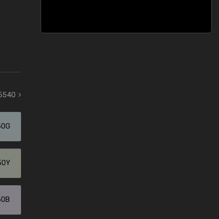
 5540
50G
50Y
50B