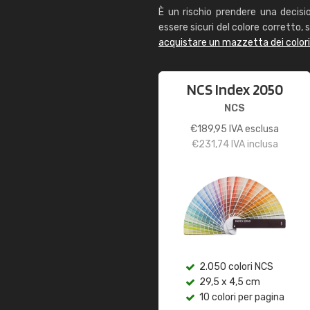
È un rischio prendere una decisi
essere sicuri del colore corretto, s
acquistare un mazzetta dei color
NCS Index 2050
NCS
€
189,95
IVA esclusa
€
231,74
IVA inclusa
2.050 colori NCS
29,5 x 4,5 cm
10 colori per pagina