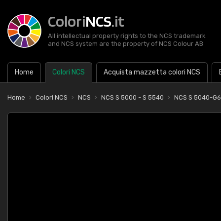
Colori
NCS
.it
All intellectual property rights to the NCS trademark
and NCS system are the property of NCS Colour AB
Home
Colori NCS
Acquista mazzetta colori NCS
Home
Colori NCS
NCS
NCS S 5000 - S 5540
NCS S 5040-G