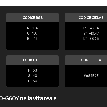
Caterina Maifredi
"buon servizio"
CODICE RGB
CODICE CIELAB
R
104
L*
43.74
G
107
a*
-10.47
B
46
b*
33.25
CODICE HSL
CODICE HEX
H
63
S
40
#686B2E
L
30
0-G60Y nella vita reale