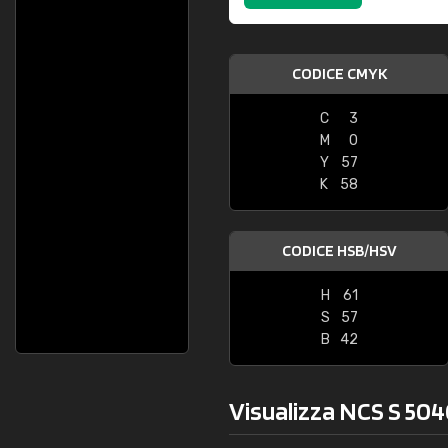
CODICE CMYK
C
3
M
0
Y
57
K
58
CODICE HSB/HSV
H
61
S
57
B
42
Visualizza NCS S 504