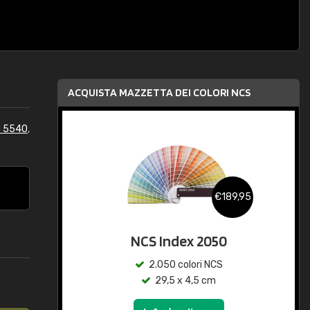
ACQUISTA MAZZETTA DEI COLORI NCS
S 5540
,
€189,95
NCS Index 2050
2.050 colori NCS
29,5 x 4,5 cm