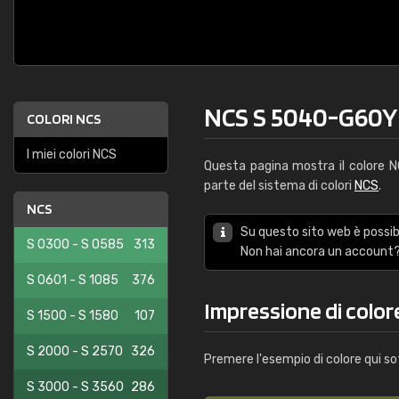
NCS S 5040-G60Y
COLORI NCS
I miei colori NCS
Questa pagina mostra il colore 
parte del sistema di colori
NCS
.
NCS
Su questo sito web è possibi
S 0300 - S 0585
313
Non hai ancora un account?
S 0601 - S 1085
376
Impressione di colo
S 1500 - S 1580
107
S 2000 - S 2570
326
Premere l'esempio di colore qui so
S 3000 - S 3560
286