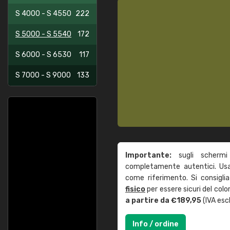
S 4000 - S 4550
222
S 5000 - S 5540
172
S 6000 - S 6530
117
S 7000 - S 9000
133
Importante:
sugli schermi
completamente autentici. Usa 
come riferimento. Si consigli
fisico
per essere sicuri del col
a partire da €189,95
(IVA escl
Info / ordine