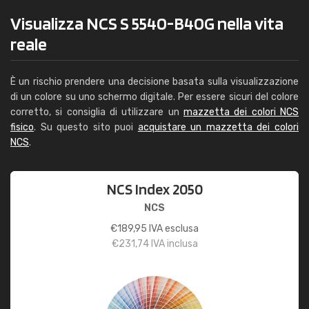
Visualizza NCS S 5540-B40G nella vita
reale
È un rischio prendere una decisione basata sulla visualizzazione
di un colore su uno schermo digitale. Per essere sicuri del colore
corretto, si consiglia di utilizzare un
mazzetta dei colori NCS
fisico
. Su questo sito puoi
acquistare un mazzetta dei colori
NCS
.
NCS Index 2050
NCS
€
189,95
IVA esclusa
€
231,74
IVA inclusa