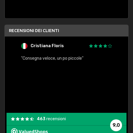
RECENSIONI DEI CLIENTI
Cristiana Floris
M
"Consegna veloce, un po piccole"
"conse
esatt
463
recensioni
9,0