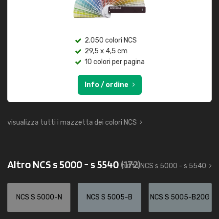
2.050 colori NCS
29,5 x 4,5 cm
10 colori per pagina
Info / ordine
visualizza tutti i mazzetta dei colori NCS
Altro NCS s 5000 - s 5540
(172)
tutto NCS s 5000 - s 5540
NCS S 5000-N
NCS S 5005-B
NCS S 5005-B20G