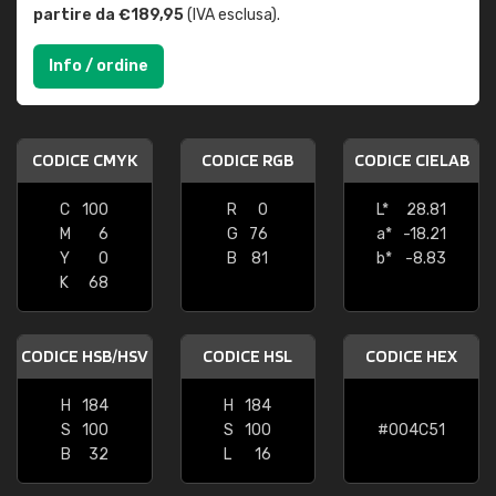
partire da €189,95
(IVA esclusa).
Info / ordine
CODICE CMYK
CODICE RGB
CODICE CIELAB
C
100
R
0
L*
28.81
M
6
G
76
a*
-18.21
Y
0
B
81
b*
-8.83
K
68
CODICE HSB/HSV
CODICE HSL
CODICE HEX
H
184
H
184
S
100
S
100
#004C51
B
32
L
16