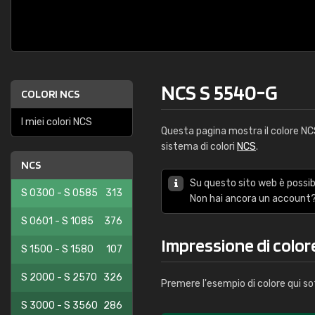
NCS S 5540-G
COLORI NCS
I miei colori NCS
Questa pagina mostra il colore N
sistema di colori
NCS
.
NCS
Su questo sito web è possibi
S 0300 - S 0585
313
Non hai ancora un account?
S 0601 - S 1085
376
Impressione di color
S 1500 - S 1580
107
S 2000 - S 2570
326
Premere l'esempio di colore qui so
S 3000 - S 3560
286