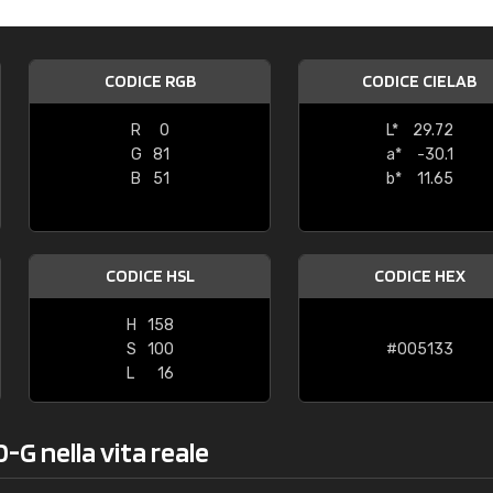
Caterina Maifredi
"buon servizio"
CODICE RGB
CODICE CIELAB
R
0
L*
29.72
G
81
a*
-30.1
B
51
b*
11.65
CODICE HSL
CODICE HEX
H
158
S
100
#005133
L
16
-G nella vita reale