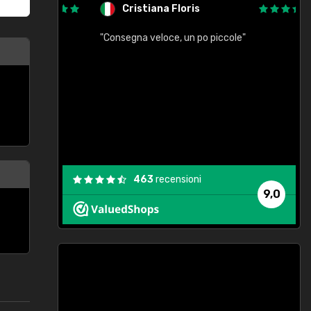
Cristiana Floris
"Consegna veloce, un po piccole"
"
e
463
recensioni
9,0