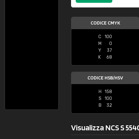
CODICE CMYK
C
100
M
0
Y
37
K
68
CODICE HSB/HSV
H
158
S
100
B
32
Visualizza NCS S 5540