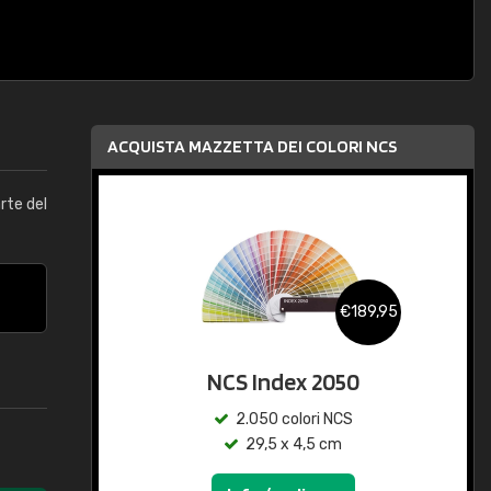
ACQUISTA MAZZETTA DEI COLORI NCS
arte del
€189,95
NCS Index 2050
2.050 colori NCS
29,5 x 4,5 cm