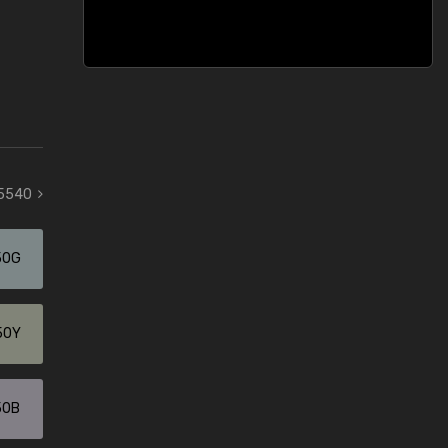
 5540
50G
50Y
50B