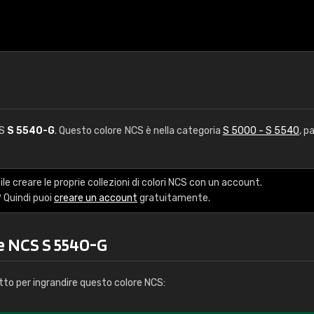
CS
S 5540-G
. Questo colore NCS è nella categoria
S 5000 - S 5540
, p
le creare le proprie collezioni di colori NCS con un account.
 Quindi puoi
creare un account
gratuitamente.
e NCS S 5540-G
tto per ingrandire questo colore NCS: