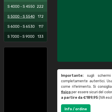
S 4000 - S 4550
222
S 5000 - S 5540
172
S 6000 - S 6530
117
S 7000 - S 9000
133
Importante:
sugli schermi
completamente autentici. Usa 
come riferimento. Si consigli
fisico
per essere sicuri del col
a partire da €189,95
(IVA escl
Info / ordine