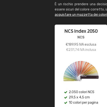
È un rischio prendere una decisi
essere sicuri del colore corretto, s
acquistare un mazzetta dei color
NCS Index 2050
NCS
€
189,95
IVA esclusa
€
231,74
IVA inclusa
2.050 colori NCS
29,5 x 4,5 cm
10 colori per pagina