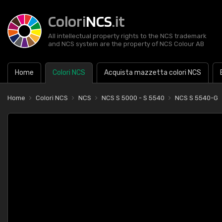
Colori
NCS
.it
All intellectual property rights to the NCS trademark
and NCS system are the property of NCS Colour AB
Home
Colori NCS
Acquista mazzetta colori NCS
Home
Colori NCS
NCS
NCS S 5000 - S 5540
NCS S 5540-G