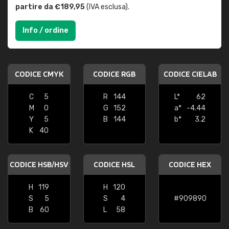
partire da €189,95
(IVA esclusa).
Info / ordine
CODICE CMYK
CODICE RGB
CODICE CIELAB
C
5
R
144
L*
62
M
0
G
152
a*
-4.44
Y
5
B
144
b*
3.2
K
40
CODICE HSB/HSV
CODICE HSL
CODICE HEX
H
119
H
120
S
5
S
4
#909890
B
60
L
58