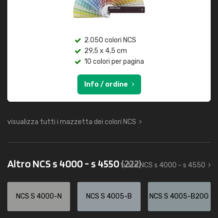
2.050 colori NCS
29,5 x 4,5 cm
10 colori per pagina
Info / ordine
visualizza tutti i mazzetta dei colori NCS
Altro NCS s 4000 - s 4550
(222)
tutto NCS s 4000 - s 4550
NCS S 4000-N
NCS S 4005-B
NCS S 4005-B20G