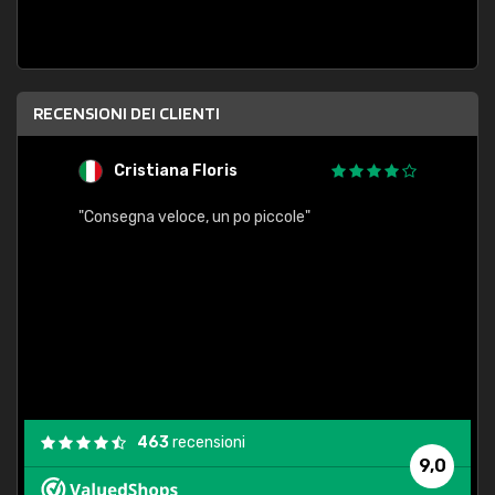
RECENSIONI DEI CLIENTI
Cristiana Floris
M
"Consegna veloce, un po piccole"
"conse
esatt
463
recensioni
9,0