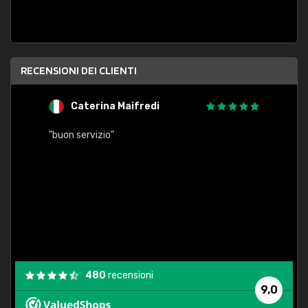
RECENSIONI DEI CLIENTI
Caterina Maifredi
C
"
"buon servizio"
"Conse
480
recensioni
9,0