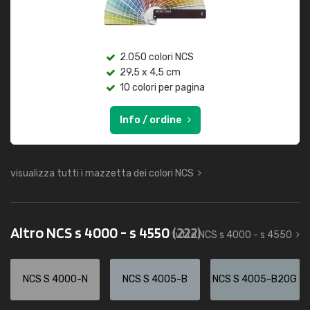
2.050 colori NCS
29,5 x 4,5 cm
10 colori per pagina
Info / ordine
visualizza tutti i mazzetta dei colori NCS
Altro NCS s 4000 - s 4550
(222)
tutto NCS s 4000 - s 4550
NCS S 4000-N
NCS S 4005-B
NCS S 4005-B20G