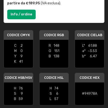
partire da €189,95
(IVA esclusa).
Info / ordine
CODICE CMYK
CODICE RGB
CODICE CIELAB
C
2
R
148
L*
61.88
M
0
G
151
a*
-3.53
Y
9
B
138
b*
6.47
K
41
CODICE HSB/HSV
CODICE HSL
CODICE HEX
H
76
H
74
S
9
S
6
#94978A
B
59
L
57