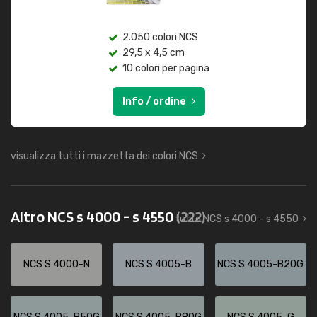
2.050 colori NCS
29,5 x 4,5 cm
10 colori per pagina
Info / ordine
visualizza tutti i mazzetta dei colori NCS
Altro NCS s 4000 - s 4550
(222)
tutto NCS s 4000 - s 4550
NCS S 4000-N
NCS S 4005-B
NCS S 4005-B20G