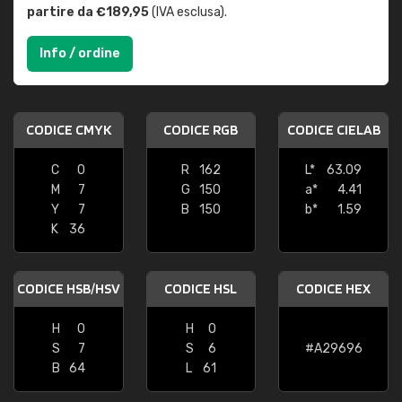
partire da €189,95
(IVA esclusa).
Info / ordine
CODICE CMYK
CODICE RGB
CODICE CIELAB
C
0
R
162
L*
63.09
M
7
G
150
a*
4.41
Y
7
B
150
b*
1.59
K
36
CODICE HSB/HSV
CODICE HSL
CODICE HEX
H
0
H
0
S
7
S
6
#A29696
B
64
L
61