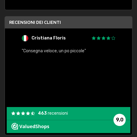
RECENSIONI DEI CLIENTI
Cristiana Floris
M
"Consegna veloce, un po piccole"
"conse
esatt
463
recensioni
9,0