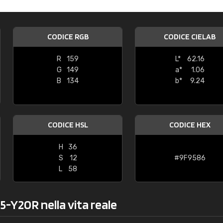
Caterina Maifredi
"buon servizio"
CODICE RGB
CODICE CIELAB
R
159
L*
62.16
G
149
a*
1.06
B
134
b*
9.24
CODICE HSL
CODICE HEX
H
36
S
12
#9F9586
L
58
5-Y20R nella vita reale