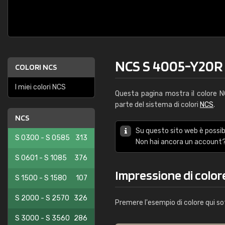
NCS S 4005-Y20R
COLORI NCS
I miei colori NCS
Questa pagina mostra il colore 
parte del sistema di colori
NCS
.
NCS
Su questo sito web è possibi
S 0300 - S 0585
313
Non hai ancora un account?
S 0601 - S 1085
376
Impressione di colo
S 1500 - S 1580
107
S 2000 - S 2570
326
Premere l'esempio di colore qui so
S 3000 - S 3560
286