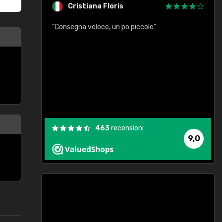
Cristiana Floris
"Consegna veloce, un po piccole"
"
e
463
recensioni
9,0