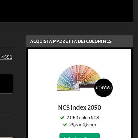
ACQUISTA MAZZETTA DEI COLORI NCS
S 4550
,
€189,95
NCS Index 2050
2.050 colori NCS
29,5 x 4,5 cm