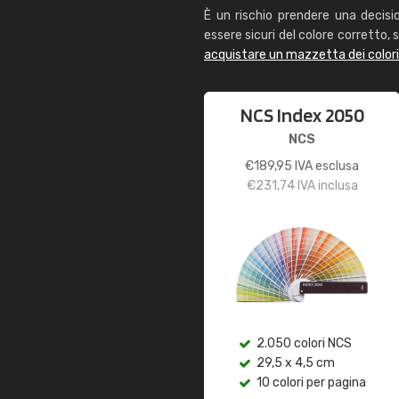
È un rischio prendere una decisi
essere sicuri del colore corretto, s
acquistare un mazzetta dei color
NCS Index 2050
NCS
€
189,95
IVA esclusa
€
231,74
IVA inclusa
2.050 colori NCS
29,5 x 4,5 cm
10 colori per pagina