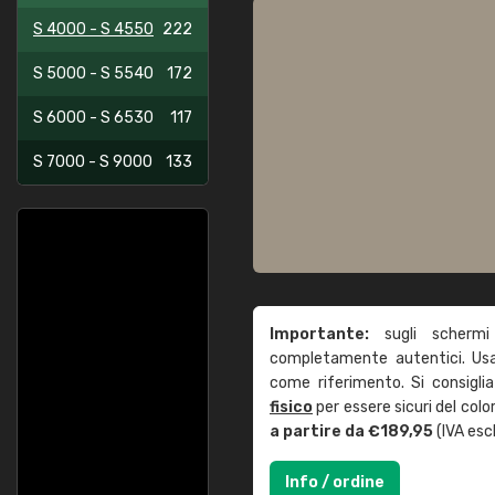
S 4000 - S 4550
222
S 5000 - S 5540
172
S 6000 - S 6530
117
S 7000 - S 9000
133
Importante:
sugli schermi
completamente autentici. Usa 
come riferimento. Si consigli
fisico
per essere sicuri del col
a partire da €189,95
(IVA escl
Info / ordine