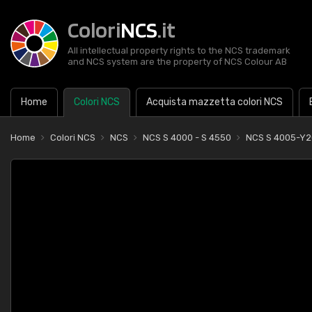
Colori
NCS
.it
All intellectual property rights to the NCS trademark
and NCS system are the property of NCS Colour AB
Home
Colori NCS
Acquista mazzetta colori NCS
Home
Colori NCS
NCS
NCS S 4000 - S 4550
NCS S 4005-Y