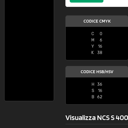
CODICE CMYK
C
0
M
6
Y
16
K
38
CODICE HSB/HSV
H
36
S
16
B
62
Visualizza NCS S 400