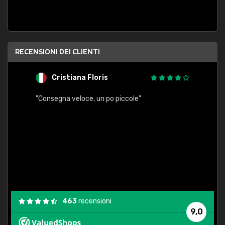
RECENSIONI DEI CLIENTI
Cristiana Floris
M
"Consegna veloce, un po piccole"
"conse
esatt
463
recensioni
9,0