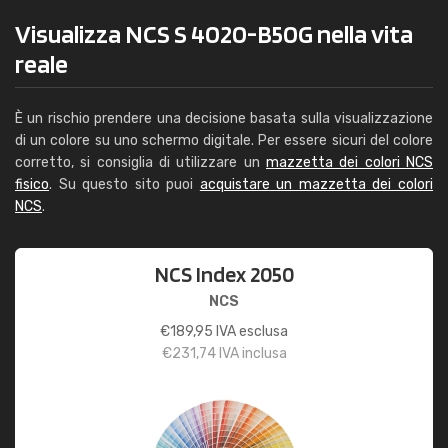
Visualizza NCS S 4020-B50G nella vita
reale
È un rischio prendere una decisione basata sulla visualizzazione
di un colore su uno schermo digitale. Per essere sicuri del colore
corretto, si consiglia di utilizzare un
mazzetta dei colori NCS
fisico
. Su questo sito puoi
acquistare un mazzetta dei colori
NCS
.
NCS Index 2050
NCS
€
189,95
IVA esclusa
€
231,74
IVA inclusa