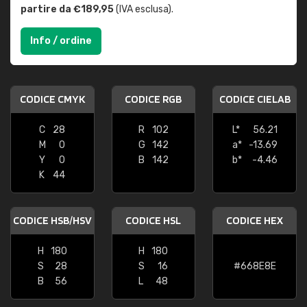
partire da €189,95
(IVA esclusa).
Info / ordine
CODICE CMYK
CODICE RGB
CODICE CIELAB
C
28
R
102
L*
56.21
M
0
G
142
a*
-13.69
Y
0
B
142
b*
-4.46
K
44
CODICE HSB/HSV
CODICE HSL
CODICE HEX
H
180
H
180
S
28
S
16
#668E8E
B
56
L
48