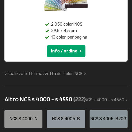
2.050 colori NCS
29,5 x 4,5 cm
10 colori per pagina
Info / ordine
visualizza tutti i mazzetta dei colori NCS
Altro NCS s 4000 - s 4550
(222)
tutto NCS s 4000 - s 4550
NCS S 4000-N
NCS S 4005-B
NCS S 4005-B20G