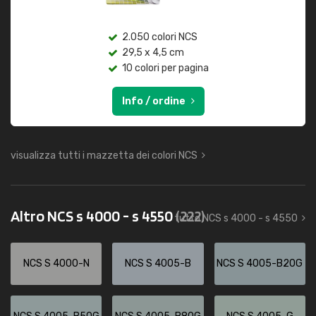
2.050 colori NCS
29,5 x 4,5 cm
10 colori per pagina
Info / ordine
visualizza tutti i mazzetta dei colori NCS
Altro NCS s 4000 - s 4550
(222)
tutto NCS s 4000 - s 4550
NCS S 4000-N
NCS S 4005-B
NCS S 4005-B20G