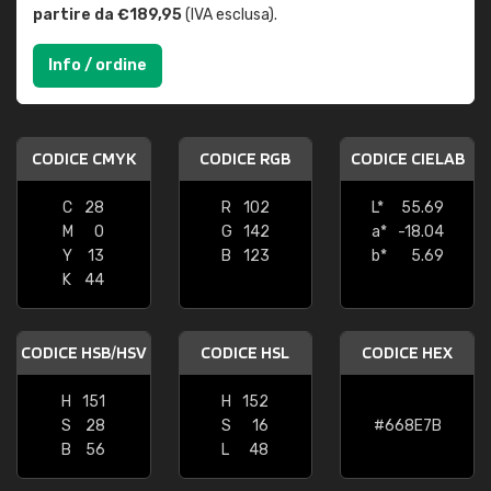
partire da €189,95
(IVA esclusa).
Info / ordine
CODICE CMYK
CODICE RGB
CODICE CIELAB
C
28
R
102
L*
55.69
M
0
G
142
a*
-18.04
Y
13
B
123
b*
5.69
K
44
CODICE HSB/HSV
CODICE HSL
CODICE HEX
H
151
H
152
S
28
S
16
#668E7B
B
56
L
48