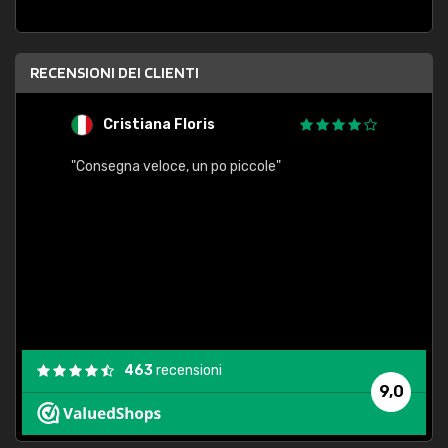
RECENSIONI DEI CLIENTI
Cristiana Floris
M
"Consegna veloce, un po piccole"
"conse
esatt
463
recensioni
9,0