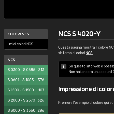
NCS S 4020-Y
COLORI NCS
I miei colori NCS
Questa pagina mostra il colore N
sistema di colori
NCS
.
NCS
Su questo sito web è possibi
S 0300 - S 0585
313
Non hai ancora un account?
S 0601 - S 1085
376
Impressione di colo
S 1500 - S 1580
107
S 2000 - S 2570
326
Premere l'esempio di colore qui so
S 3000 - S 3560
286