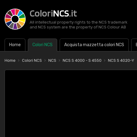
Colori
NCS
.it
All intellectual property rights to the NCS trademark
and NCS system are the property of NCS Colour AB
Home
Colori NCS
Acquista mazzetta colori NCS
Home
Colori NCS
NCS
NCS S 4000 - S 4550
NCS S 4020-Y