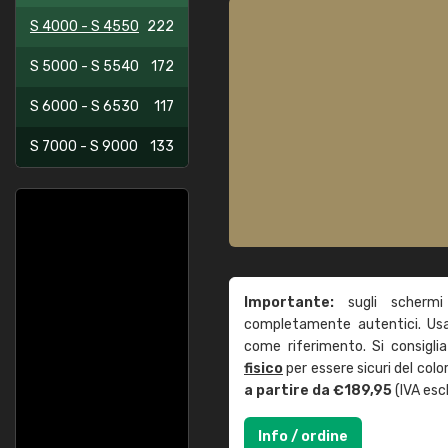
S 4000 - S 4550
222
S 5000 - S 5540
172
S 6000 - S 6530
117
S 7000 - S 9000
133
Importante:
sugli schermi
completamente autentici. Usa 
come riferimento. Si consigli
fisico
per essere sicuri del col
a partire da €189,95
(IVA escl
Info / ordine