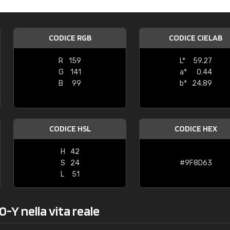
Caterina Maifredi
"buon servizio"
CODICE RGB
CODICE CIELAB
R
159
L*
59.27
G
141
a*
0.44
B
99
b*
24.89
CODICE HSL
CODICE HEX
H
42
S
24
#9F8D63
L
51
-Y nella vita reale