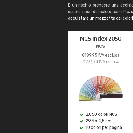
È un rischio prendere una decisi
essere sicuri del colore corretto, s
acquistare un mazzetta dei color
NCS Index 2050
NCS
€
189,95
IVA esclusa
€
231,74
IVA inclusa
2.050 colori NCS
29,5 x 4,5 cm
10 colori per pagina