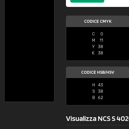
CODICE CMYK
C
0
M
11
Y
38
K
38
CODICE HSB/HSV
H
43
S
38
B
62
Visualizza NCS S 4020