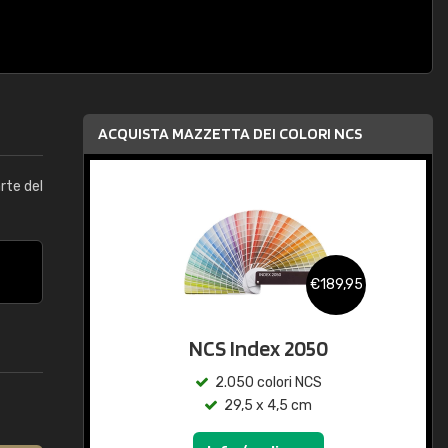
ACQUISTA MAZZETTA DEI COLORI NCS
arte del
€189,95
NCS Index 2050
2.050 colori NCS
29,5 x 4,5 cm