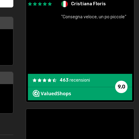
Cristiana Floris
"Consegna veloce, un po piccole"
"
e
463
recensioni
9,0