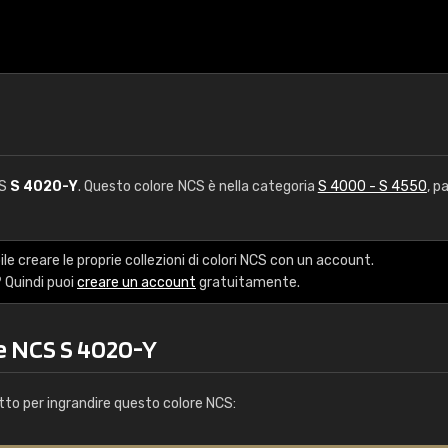
CS
S 4020-Y
. Questo colore NCS è nella categoria
S 4000 - S 4550
, p
le creare le proprie collezioni di colori NCS con un account.
 Quindi puoi
creare un account
gratuitamente.
re NCS S 4020-Y
tto per ingrandire questo colore NCS: