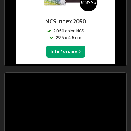
€189,95
NCS Index 2050
2.050 colori NCS
29,5 x 4,5 cm
Info / ordine