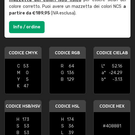
colore corretto. Puoi avere un mazzetta dei colori NCS
a
partire da €189,95
(IVA esclusa).
Info / ordine
CODICE CMYK
CODICE RGB
CODICE CIELAB
C
53
R
64
L*
52.16
M
0
G
136
a*
-24.29
Y
5
B
129
b*
-3.13
K
47
CODICE HSB/HSV
CODICE HSL
CODICE HEX
H
173
H
174
S
53
S
36
#408881
B
53
L
39