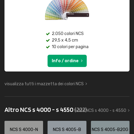
2.050 colori NCS
29,5 x 4,5 cm
10 colori per pagina
Info / ordine
visualizza tutti i mazzetta dei colori NCS
Altro NCS s 4000 - s 4550
(222)
tutto NCS s 4000 - s 4550
NCS S 4000-N
NCS S 4005-B
NCS S 4005-B20G