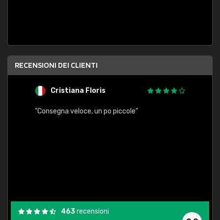
RECENSIONI DEI CLIENTI
Cristiana Floris
M
"Consegna veloce, un po piccole"
"conse
esatt
463
recensioni