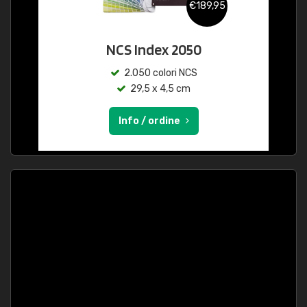
€189,95
NCS Index 2050
2.050 colori NCS
29,5 x 4,5 cm
Info / ordine