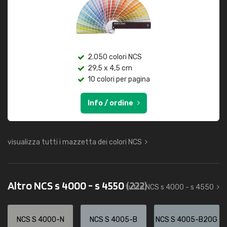
2.050 colori NCS
29,5 x 4,5 cm
10 colori per pagina
Info / ordine
visualizza tutti i mazzetta dei colori NCS
Altro NCS s 4000 - s 4550
(222)
tutto NCS s 4000 - s 4550
NCS S 4000-N
NCS S 4005-B
NCS S 4005-B20G