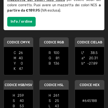
colore corretto. Puoi avere un mazzetta dei colori NCS
a
partire da €189,95
(IVA esclusa).
Info / ordine
CODICE CMYK
CODICE RGB
CODICE CIELAB
C
26
R
100
L*
38.5
M
40
G
81
a*
20.31
Y
0
B
136
b*
-27.89
K
47
CODICE HSB/HSV
CODICE HSL
CODICE HEX
H
259
H
261
S
40
S
25
#645188
B
53
L
43