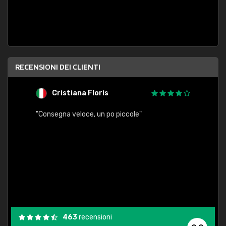
RECENSIONI DEI CLIENTI
Cristiana Floris
M
"Consegna veloce, un po piccole"
"conse
esatt
463
recensioni