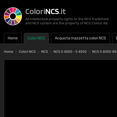
Colori
NCS
.it
All intellectual property rights to the NCS trademark
and NCS system are the property of NCS Colour AB
Home
Colori NCS
Acquista mazzetta colori NCS
Home
Colori NCS
NCS
NCS S 4000 - S 4550
NCS S 4050-B