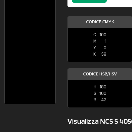
CODICE CMYK
C
100
M
1
Y
0
K
58
CODICE HSB/HSV
H
180
S
100
B
42
Visualizza NCS S 405