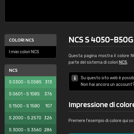
NCS S 4050-B50G
COLORI NCS
I miei colori NCS
Questa pagina mostra il colore 
parte del sistema di colori
NCS
.
NCS
Su questo sito web è possibi
S 0300 - S 0585
313
Non hai ancora un account?
S 0601 - S 1085
376
Impressione di colo
S 1500 - S 1580
107
S 2000 - S 2570
326
Premere l'esempio di colore qui so
S 3000 - S 3560
286