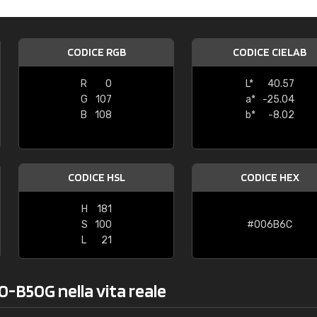
Caterina Maifredi
"buon servizio"
CODICE RGB
CODICE CIELAB
R
0
L*
40.57
G
107
a*
-25.04
B
108
b*
-8.02
CODICE HSL
CODICE HEX
H
181
S
100
#006B6C
L
21
0-B50G nella vita reale