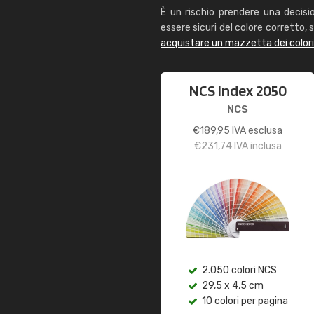
È un rischio prendere una decisi
essere sicuri del colore corretto, s
acquistare un mazzetta dei color
NCS Index 2050
NCS
€
189,95
IVA esclusa
€
231,74
IVA inclusa
2.050 colori NCS
29,5 x 4,5 cm
10 colori per pagina