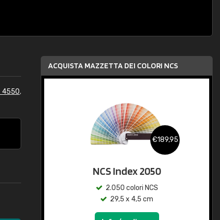
ACQUISTA MAZZETTA DEI COLORI NCS
S 4550
,
€189,95
NCS Index 2050
2.050 colori NCS
29,5 x 4,5 cm