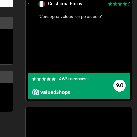
Cristiana Floris
"Consegna veloce, un po piccole"
"
e
463
recensioni
9,0