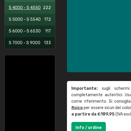
S 4000 - S 4550
222
S 5000 - S 5540
172
S 6000 - S 6530
117
S 7000 - S 9000
133
Importante:
sugli schermi
completamente autentici. Usa 
come riferimento. Si consigli
fisico
per essere sicuri del col
a partire da €189,95
(IVA escl
Info / ordine