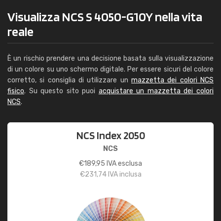
Visualizza NCS S 4050-G10Y nella vita
reale
È un rischio prendere una decisione basata sulla visualizzazione
di un colore su uno schermo digitale. Per essere sicuri del colore
corretto, si consiglia di utilizzare un
mazzetta dei colori NCS
fisico
. Su questo sito puoi
acquistare un mazzetta dei colori
NCS
.
NCS Index 2050
NCS
€
189,95
IVA esclusa
€
231,74
IVA inclusa