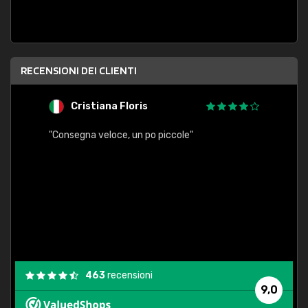
RECENSIONI DEI CLIENTI
Cristiana Floris
M
"Consegna veloce, un po piccole"
"conse
esatt
463
recensioni
9,0