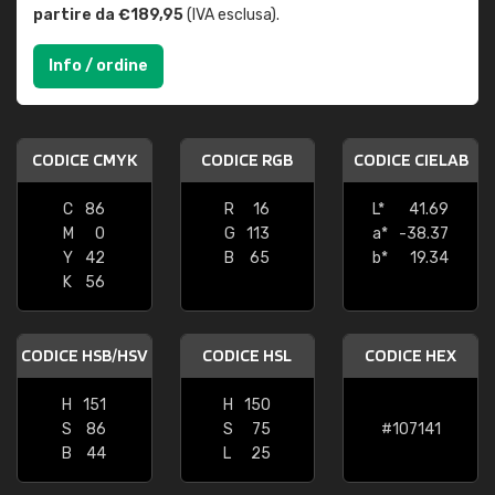
partire da €189,95
(IVA esclusa).
Info / ordine
CODICE CMYK
CODICE RGB
CODICE CIELAB
C
86
R
16
L*
41.69
M
0
G
113
a*
-38.37
Y
42
B
65
b*
19.34
K
56
CODICE HSB/HSV
CODICE HSL
CODICE HEX
H
151
H
150
S
86
S
75
#107141
B
44
L
25