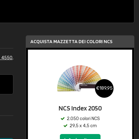
ACQUISTA MAZZETTA DEI COLORI NCS
S 4550
,
€189,95
NCS Index 2050
2.050 colori NCS
29,5 x 4,5 cm