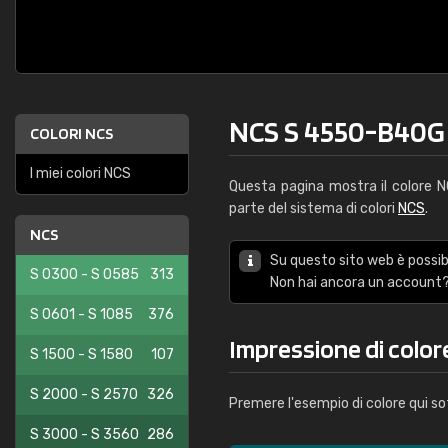
NCS S 4550-B40G
COLORI NCS
I miei colori NCS
Questa pagina mostra il colore 
parte del sistema di colori
NCS
.
NCS
Su questo sito web è possibi
S 0300 - S 0585
313
Non hai ancora un account?
S 0601 - S 1085
376
Impressione di colo
S 1500 - S 1580
107
S 2000 - S 2570
326
Premere l'esempio di colore qui so
S 3000 - S 3560
286