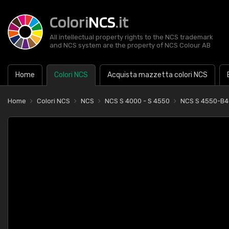
Colori
NCS
.it
All intellectual property rights to the NCS trademark
and NCS system are the property of NCS Colour AB
Home
Colori NCS
Acquista mazzetta colori NCS
Home
Colori NCS
NCS
NCS S 4000 - S 4550
NCS S 4550-B