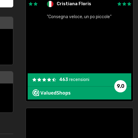
Cristiana Floris
"Consegna veloce, un po piccole"
"
e
463
recensioni
9,0