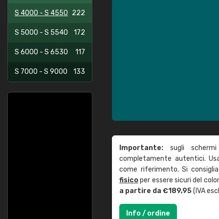
S 4000 - S 4550
222
S 5000 - S 5540
172
S 6000 - S 6530
117
S 7000 - S 9000
133
Importante:
sugli schermi
completamente autentici. Usa 
come riferimento. Si consigli
fisico
per essere sicuri del col
a partire da €189,95
(IVA escl
Info / ordine