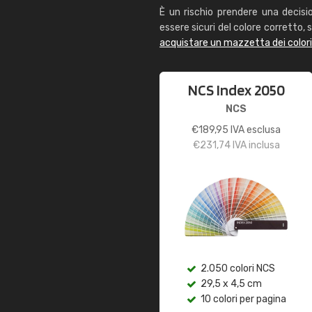
È un rischio prendere una decisi
essere sicuri del colore corretto, s
acquistare un mazzetta dei color
NCS Index 2050
NCS
€
189,95
IVA esclusa
€
231,74
IVA inclusa
2.050 colori NCS
29,5 x 4,5 cm
10 colori per pagina