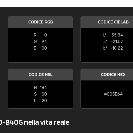
Caterina Maifredi
"buon servizio"
CODICE RGB
CODICE CIELAB
R
0
L*
35.84
G
94
a*
-21.07
B
100
b*
-10.22
CODICE HSL
CODICE HEX
H
184
S
100
#005E64
L
20
0-B40G nella vita reale