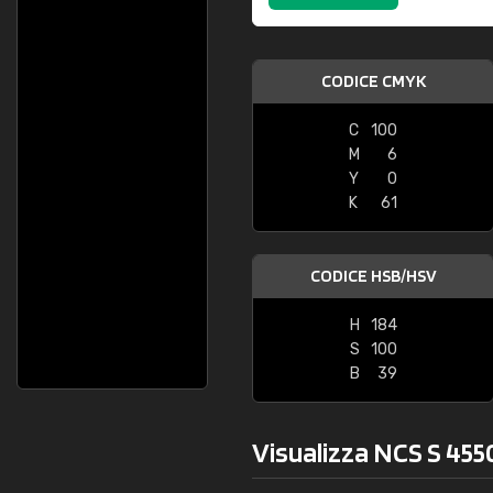
CODICE CMYK
C
100
M
6
Y
0
K
61
CODICE HSB/HSV
H
184
S
100
B
39
Visualizza NCS S 455